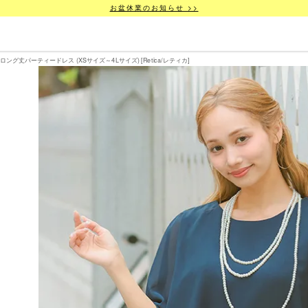
お盆休業のお知らせ >>
ング丈パーティードレス (XSサイズ～4Lサイズ) [Retica/レティカ]