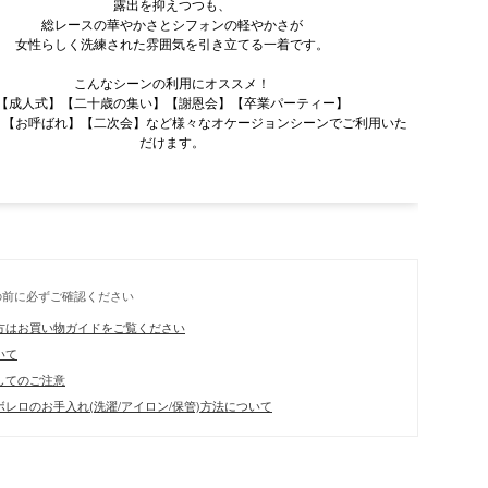
露出を抑えつつも、
総レースの華やかさとシフォンの軽やかさが
女性らしく洗練された雰囲気を引き立てる一着です。
こんなシーンの利用にオススメ！
【成人式】【二十歳の集い】【謝恩会】【卒業パーティー】
】【お呼ばれ】【二次会】など様々なオケージョンシーンでご利用いた
だけます。
の前に必ずご確認ください
方はお買い物ガイドをご覧ください
いて
してのご注意
レロのお手入れ(洗濯/アイロン/保管)方法について