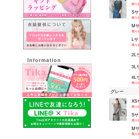
残り
S
残り
M
残り
L
残り
2L
Information
3L
4L
残り
グレー
XS
残り
S
残り
M
残り