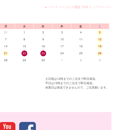
▲ パーティードレス通販 TIKA トップページへ
月
火
水
木
金
土
31
1
2
3
4
5
7
8
9
10
11
12
14
15
16
17
18
19
21
22
23
24
25
26
28
29
30
1
2
3
土日祝は12時までのご注文で即日発送。
平日は15時までのご注文で即日発送。
休業日は発送できませんので、ご注意願います。
リエーション