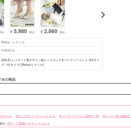
■スペック表
5,980
2,860
¥
¥
税込
税込
税込
Retica「レティカ」
rt-ld2527a
[SALE] レイヤード風デザイン総レースロング丈パーティードレス (XSサイ
ズ～4Lサイズ) [Retica/レティカ]
すめの商品
スセール
ロング丈パーティードレス
パーティードレス新作一覧
(シーン別) 結婚
５・７部袖パーティードレス
卒業式