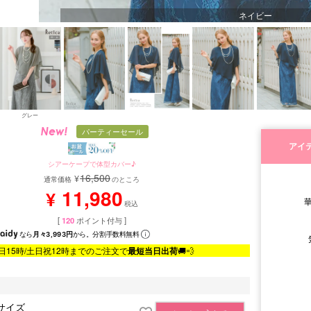
ネイビー
グレー
パーティーセール
アイ
シアーケープで体型カバー♪
16,500
¥
通常価格
のところ
11,980
¥
税込
[
120
ポイント付与 ]
なら
月々3,993円
から。分割手数料無料
日15時/土日祝12時までのご注文で
最短当日出荷
🚚💨
サイズ