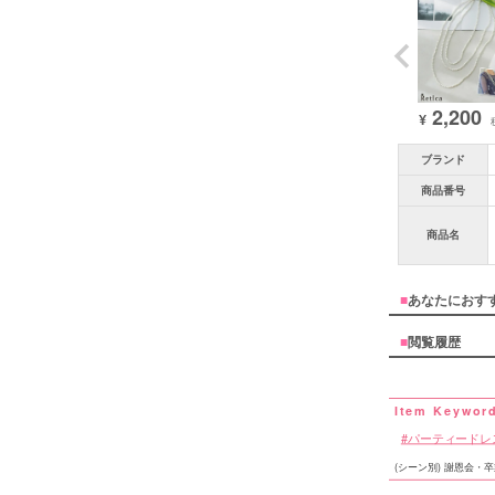
2,200
¥
ブランド
商品番号
商品名
■
あなたにおす
■
閲覧履歴
パーティードレ
(シーン別) 謝恩会・