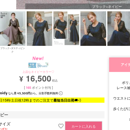
ブラック×ネイビー
ブラック×ダスティピン
ク
アイ
上品なネイビーカラー♡
16,500
¥
税込
ボリ
[
165
ポイント付与 ]
レース
なら
月々5,500円
から。分割手数料無料
ウエスト
日15時/土日祝12時までのご注文で
最短当日出荷
🚚💨
歩くたび
イビー
サイズ
カートに入れる
わずか