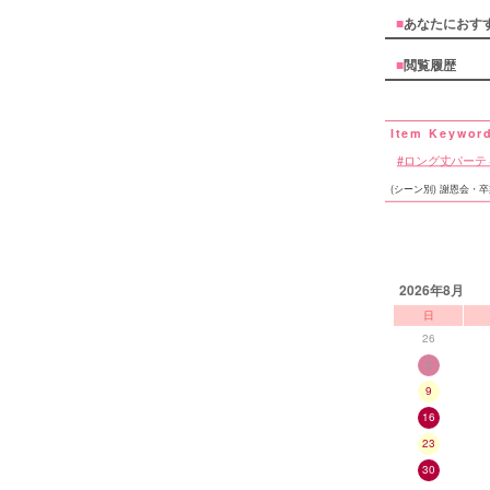
■
あなたにおす
■
閲覧履歴
ロング丈パーテ
(シーン別) 謝恩会・
2026年8月
日
26
2
9
16
23
30