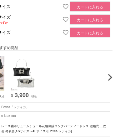
サイズ
カートに入れる
サイズ
カートに入れる
わずか
サイズ
カートに入れる
すすめ商品
3,900
¥
税込
税込
Retica「レティカ」
rt-ld2518a
レース袖ボリュームチュール花柄刺繍ロングパーティードレス 結婚式 二次
会 発表会(XSサイズ～4Lサイズ) [Retica/レティカ]