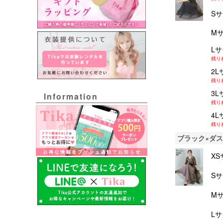
S
M
L
残り
2L
残り
3L
Information
残り
4L
残り
ブラック×ダ
XS
S
M
L