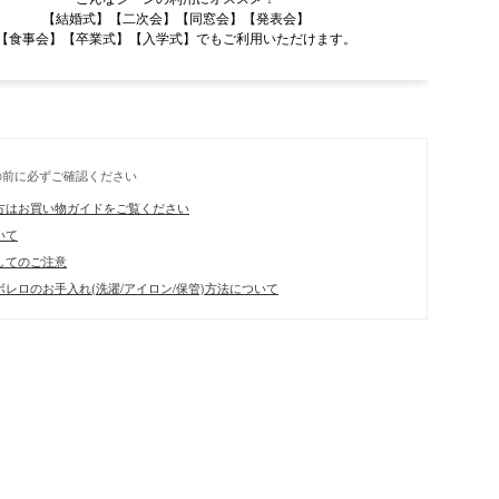
【結婚式】【二次会】【同窓会】【発表会】
【食事会】【卒業式】【入学式】でもご利用いただけます。
の前に必ずご確認ください
方はお買い物ガイドをご覧ください
いて
してのご注意
レロのお手入れ(洗濯/アイロン/保管)方法について