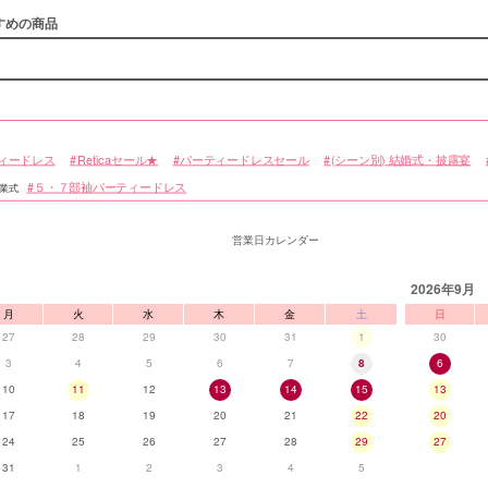
すめの商品
ィードレス
Reticaセール★
パーティードレスセール
(シーン別) 結婚式・披露宴
５・７部袖パーティードレス
卒業式
営業日カレンダー
2026年9月
月
火
水
木
金
土
日
27
28
29
30
31
1
30
3
4
5
6
7
8
6
10
11
12
13
14
15
13
17
18
19
20
21
22
20
24
25
26
27
28
29
27
31
1
2
3
4
5
■スペック表