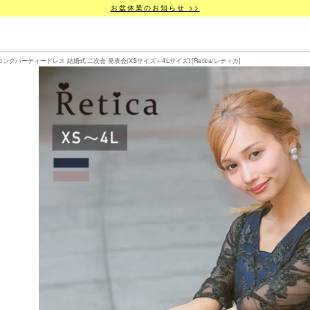
お盆休業のお知らせ >>
パーティードレス 結婚式 二次会 発表会(XSサイズ～4Lサイズ) [Retica/レティカ]