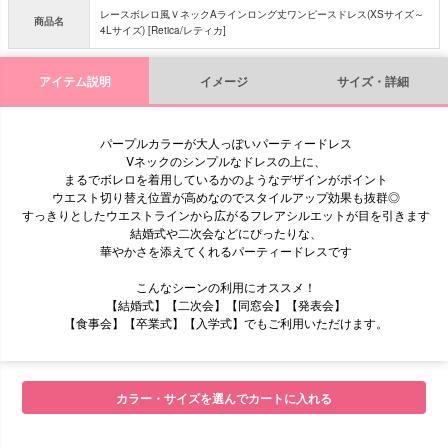
レースボレロ風ＶネックAラインロング丈ワンピースドレス(XSサイズ～
商品名
4Lサイズ) [Retica/レティカ]
アイテム説明
イメージ
サイズ・詳細
パープルカラーが大人っぽいパーティードレス
Vネックのシンプルなドレスの上に、
まるでボレロを着用しているかのようなデザインがポイント
ウエスト切り替え位置が高めなのでスタイルアップ効果も抜群◎
すっきりとしたウエストラインから広がるフレアシルエットが目を引きます
結婚式や二次会などにぴったりな、
華やかさを添えてくれるパーティードレスです
こんなシーンの利用にオススメ！
【結婚式】【二次会】【同窓会】【発表会】
【食事会】【卒業式】【入学式】でもご利用いただけます。
■モデル
カラー・サイズを選んでカートに入れる
■サイズ表