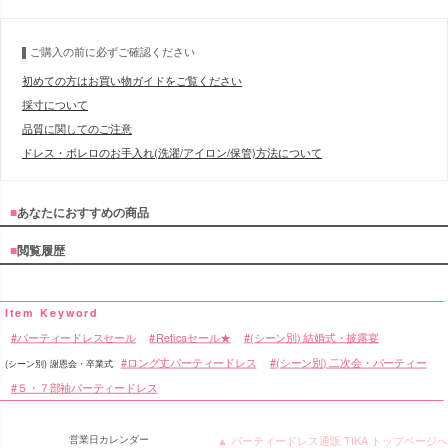
ご購入の前に必ずご確認ください
初めての方はお買い物ガイドをご覧ください
採寸について
品質に関してのご注意
ドレス・ボレロのお手入れ(洗濯/アイロン/保管)方法について
■
あなたにおすすめの商品
■
閲覧履歴
パーティードレスセール
Reticaセール★
(シーン別) 結婚式・披露宴
ロング丈パーティードレス
(シーン別) 二次会・パーティー
(シーン別) 謝恩会・卒業式
５・７部袖パーティードレス
営業日カレンダー
▲ パーティードレス通販 TIKA トップページへ