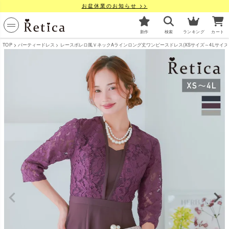
お盆休業のお知らせ >>
新作
検索
ランキング
カート
TOP
パーティードレス
レースボレロ風ＶネックAラインロング丈ワンピースドレス(XSサイズ～4Lサイズ) [Re