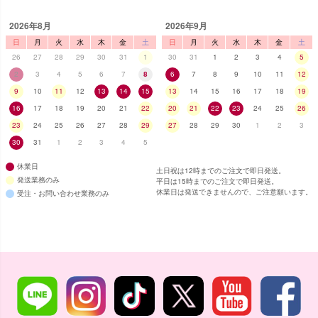
2026年8月
2026年9月
日
月
火
水
木
金
土
日
月
火
水
木
金
土
26
27
28
29
30
31
1
30
31
1
2
3
4
5
2
3
4
5
6
7
8
6
7
8
9
10
11
12
9
10
11
12
13
14
15
13
14
15
16
17
18
19
16
17
18
19
20
21
22
20
21
22
23
24
25
26
23
24
25
26
27
28
29
27
28
29
30
1
2
3
30
31
1
2
3
4
5
休業日
土日祝は12時までのご注文で即日発送。
発送業務のみ
平日は15時までのご注文で即日発送。
休業日は発送できませんので、ご注意願います。
受注・お問い合わせ業務のみ