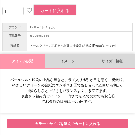
カートに入れる
ブランド
Retica「レティカ」
商品番号
rt-gd5859545
商品名
ペールグリーン花柄ラメ水引ご祝儀袋 結婚式 [Retica/レティカ]
アイテム説明
イメージ
サイズ・詳細
パールシルク印刷の上品な輝きと、ラメ入り水引が目を惹くご祝儀袋。
やさしいグリーンの台紙にエンボス加工であしらわれた白い花柄が、
可愛らしさと上品さをバランスよく引き立てます。
表書き＆包み方ガイドシート付きで初めての方でも安心◎
包む金額の目安は～5万円です。
■サイズ
カラー・サイズを選んでカートに入れる