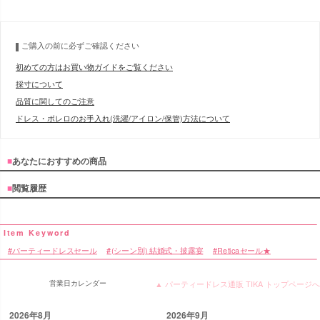
■注意事項
ご購入の前に必ずご確認ください
初めての方はお買い物ガイドをご覧ください
採寸について
品質に関してのご注意
ドレス・ボレロのお手入れ(洗濯/アイロン/保管)方法について
■
あなたにおすすめの商品
■
閲覧履歴
パーティードレスセール
(シーン別) 結婚式・披露宴
Reticaセール★
営業日カレンダー
▲ パーティードレス通販 TIKA トップページへ
2026年8月
2026年9月