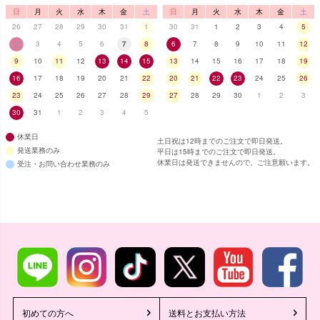
日
月
火
水
木
金
土
日
月
火
水
木
金
土
26
27
28
29
30
31
1
30
31
1
2
3
4
5
2
3
4
5
6
7
8
6
7
8
9
10
11
12
9
10
11
12
13
14
15
13
14
15
16
17
18
19
16
17
18
19
20
21
22
20
21
22
23
24
25
26
23
24
25
26
27
28
29
27
28
29
30
1
2
3
30
31
1
2
3
4
5
休業日
土日祝は12時までのご注文で即日発送。
発送業務のみ
平日は15時までのご注文で即日発送。
休業日は発送できませんので、ご注意願います。
受注・お問い合わせ業務のみ
初めての方へ
送料とお支払い方法