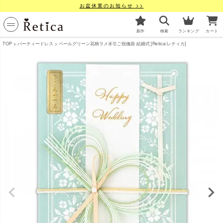
お盆休業のお知らせ >>
新作
検索
ランキング
カート
TOP
パーティードレス
ペールグリーン花柄ラメ水引ご祝儀袋 結婚式 [Retica/レティカ]