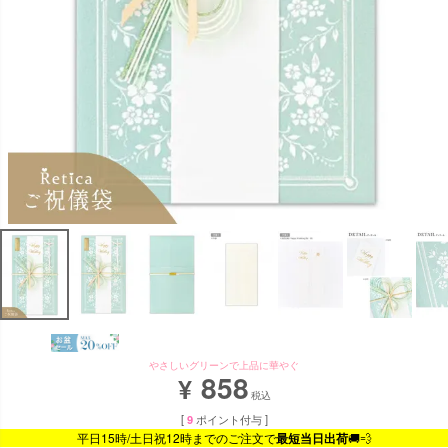
やさしいグリーンで上品に華やぐ
858
¥
税込
[
9
ポイント付与 ]
平日15時/土日祝12時までのご注文で
最短当日出荷
🚚💨