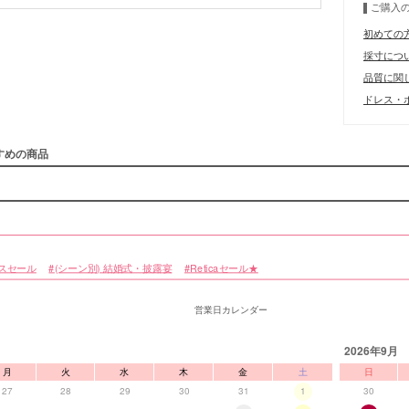
ご購入
初めての
採寸につ
■注意事項
品質に関
ドレス・ボ
すめの商品
スセール
(シーン別) 結婚式・披露宴
Reticaセール★
営業日カレンダー
2026年9月
月
火
水
木
金
土
日
27
28
29
30
31
1
30