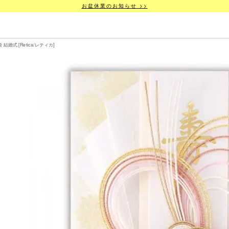
お盆休業のお知らせ >>
式 [Retica/レティカ]