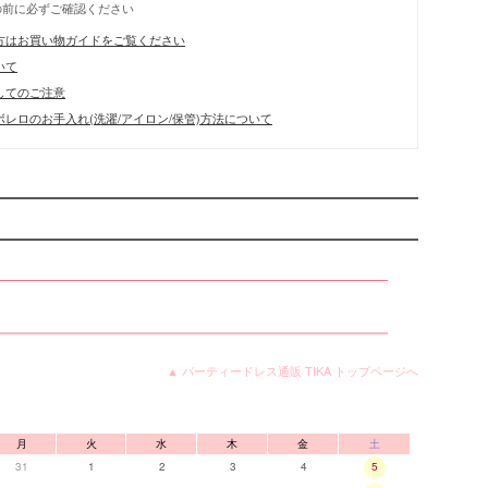
の前に必ずご確認ください
方はお買い物ガイドをご覧ください
いて
してのご注意
レロのお手入れ(洗濯/アイロン/保管)方法について
▲ パーティードレス通販 TIKA トップページへ
月
火
水
木
金
土
31
1
2
3
4
5