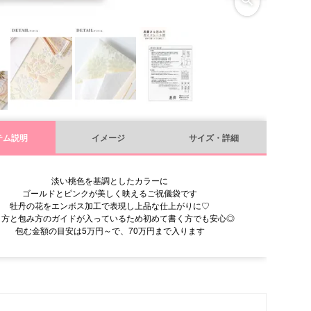
テム説明
イメージ
サイズ・詳細
淡い桃色を基調としたカラーに
ゴールドとピンクが美しく映えるご祝儀袋です
牡丹の花をエンボス加工で表現し上品な仕上がりに♡
き方と包み方のガイドが入っているため初めて書く方でも安心◎
包む金額の目安は5万円～で、70万円まで入ります