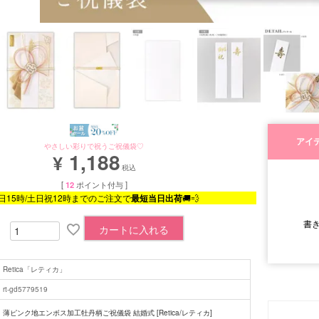
アイ
やさしい彩りで祝うご祝儀袋♡
1,188
¥
税込
[
12
ポイント付与 ]
日15時/土日祝12時までのご注文で
最短当日出荷
🚚💨
書
カートに入れる
■サイズ
Retica「レティカ」
rt-gd5779519
薄ピンク地エンボス加工牡丹柄ご祝儀袋 結婚式 [Retica/レティカ]