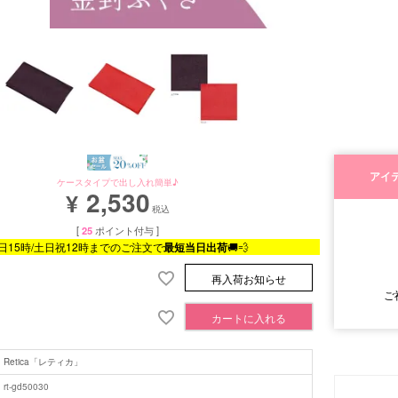
アイ
ケースタイプで出し入れ簡単♪
2,530
¥
税込
[
25
ポイント付与 ]
日15時/土日祝12時までのご注文で
最短当日出荷
🚚💨
再入荷お知らせ
ご
カートに入れる
■サイズ
Retica「レティカ」
rt-gd50030