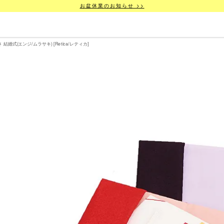
お盆休業のお知らせ >>
式(エンジ/ムラサキ) [Retica/レティカ]