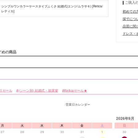
ご購入
シンプルワンカラーケースタイプふくさ 結婚式(エンジ/ムラサキ) [Retica/
初めての
レティカ]
採寸につ
■注意事項
品質に関
ドレス・ボ
すめの商品
スセール
(シーン別) 結婚式・披露宴
Reticaセール★
営業日カレンダー
2026年9月
月
火
水
木
金
土
日
27
28
29
30
31
1
30