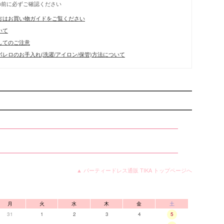
の前に必ずご確認ください
方はお買い物ガイドをご覧ください
いて
してのご注意
レロのお手入れ(洗濯/アイロン/保管)方法について
▲ パーティードレス通販 TIKA トップページへ
月
火
水
木
金
土
31
1
2
3
4
5