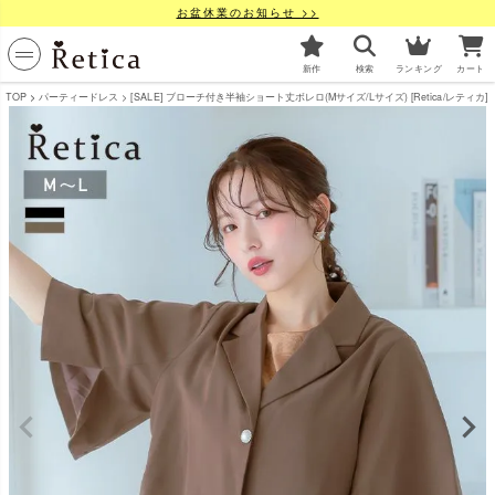
お盆休業のお知らせ >>
新作
検索
ランキング
カート
TOP
パーティードレス
[SALE] ブローチ付き半袖ショート丈ボレロ(Mサイズ/Lサイズ) [Retica/レティカ]