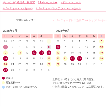
(シーン別) 結婚式・披露宴
Reticaセール★
ボレロ ショール
パーティードレスセール
パーティードレスアウトレットセール
営業日カレンダー
▲ パーティードレス通販 TIKA トップページへ
2026年8月
2026年9月
日
月
火
水
木
金
土
日
月
火
水
木
金
土
26
27
28
29
30
31
1
30
31
1
2
3
4
5
2
3
4
5
6
7
8
6
7
8
9
10
11
12
9
10
11
12
13
14
15
13
14
15
16
17
18
19
16
17
18
19
20
21
22
20
21
22
23
24
25
26
■スペック表
23
24
25
26
27
28
29
27
28
29
30
1
2
3
30
31
1
2
3
4
5
休業日
土日祝は12時までのご注文で即日発送。
発送業務のみ
平日は15時までのご注文で即日発送。
休業日は発送できませんので、ご注意願います。
受注・お問い合わせ業務のみ