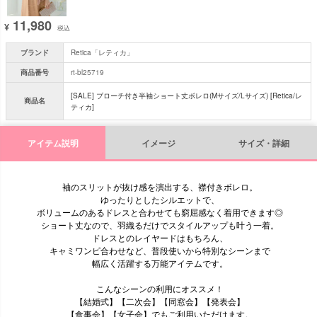
11,980
¥
税込
ブランド
Retica「レティカ」
商品番号
rt-bl25719
[SALE] ブローチ付き半袖ショート丈ボレロ(Mサイズ/Lサイズ) [Retica/レ
商品名
ティカ]
アイテム説明
イメージ
サイズ・詳細
袖のスリットが抜け感を演出する、襟付きボレロ。
ゆったりとしたシルエットで、
ボリュームのあるドレスと合わせても窮屈感なく着用できます◎
ショート丈なので、羽織るだけでスタイルアップも叶う一着。
ドレスとのレイヤードはもちろん、
キャミワンピ合わせなど、普段使いから特別なシーンまで
幅広く活躍する万能アイテムです。
こんなシーンの利用にオススメ！
【結婚式】【二次会】【同窓会】【発表会】
【食事会】【女子会】でもご利用いただけます。