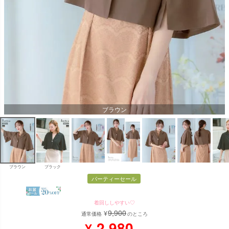
ブラウン
ブラウン
ブラック
パーティーセール
着回ししやすい♡
9,900
¥
通常価格
のところ
2,980
¥