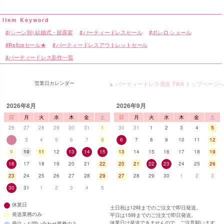
(シーン別) 結婚式・披露宴
パーティードレスセール
ボレロ ショール
Reticaセール★
パーティードレスアウトレットセール
パーティードレス新作一覧
営業日カレンダー
▲ パーティードレス通販 TIKA トップページへ
2026年8月
2026年9月
日
月
火
水
木
金
土
日
月
火
水
木
金
土
26
27
28
29
30
31
1
30
31
1
2
3
4
5
2
3
4
5
6
7
8
6
7
8
9
10
11
12
9
10
11
12
13
14
15
13
14
15
16
17
18
19
■スペック表
16
17
18
19
20
21
22
20
21
22
23
24
25
26
23
24
25
26
27
28
29
27
28
29
30
1
2
3
30
31
1
2
3
4
5
休業日
土日祝は12時までのご注文で即日発送。
発送業務のみ
平日は15時までのご注文で即日発送。
休業日は発送できませんので、ご注意願います。
受注・お問い合わせ業務のみ