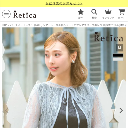
お盆休業のお知らせ >>
新作
検索
ランキング
カート
TOP
パーティードレス
[SALE] シアーレース長袖ショート丈フレアスリーブボレロ 結婚式 二次会(Mサイズ) [