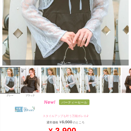
グレー
グレー
ブラック
パーティーセール
スタイルアップも叶う万能ボレロ♪
6,900
¥
通常価格
のところ
3,900
¥