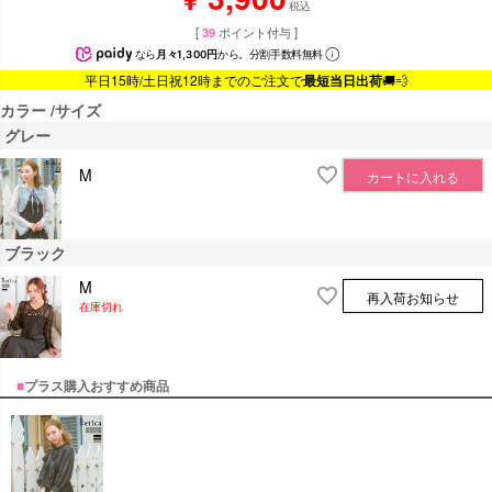
税込
[
39
ポイント付与 ]
なら
月々1,300円
から。分割手数料無料
平日15時/土日祝12時までのご注文で
最短当日出荷
🚚💨
カラー
サイズ
グレー
M
カートに入れる
ブラック
M
再入荷お知らせ
在庫切れ
■
プラス購入おすすめ商品