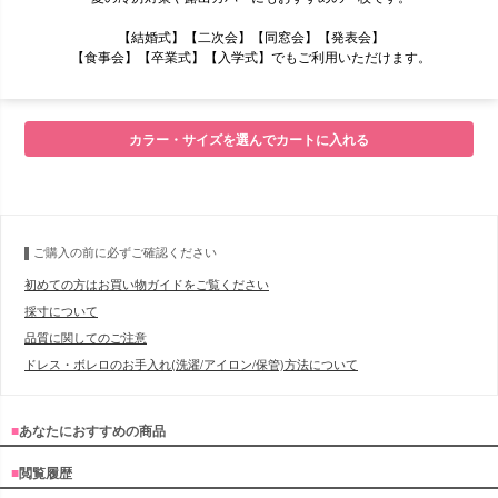
【結婚式】【二次会】【同窓会】【発表会】
【食事会】【卒業式】【入学式】でもご利用いただけます。
■モデル
カラー・サイズを選んでカートに入れる
■サイズ表
ご購入の前に必ずご確認ください
初めての方はお買い物ガイドをご覧ください
採寸について
品質に関してのご注意
ドレス・ボレロのお手入れ(洗濯/アイロン/保管)方法について
■
あなたにおすすめの商品
■
閲覧履歴