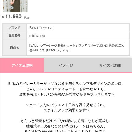
11,980
¥
税込
ブランド
Retica「レティカ」
商品番号
rt-bl25715a
[SALE] シアーレース長袖ショート丈フレアスリーブボレロ 結婚式 二次
商品名
会(Mサイズ) [Retica/レティカ]
アイテム説明
イメージ
サイズ・詳細
明るめのグレーカラーが上品な印象を与えるシンプルデザインのボレロ。
どんなドレスやコーディネートにも合わせやすく、
露出を程よく抑えながら軽やかな華やかさをプラスします♪
ショート丈なのでウエスト位置を高く見せてくれ、
スタイルアップ効果も抜群♡
さらっと羽織るだけでこなれ感のある着こなしが完成し、
結婚式や二次会などのお呼ばれシーンはもちろん、
夏の冷房対策や露出カバーにもおすすめの一枚です。