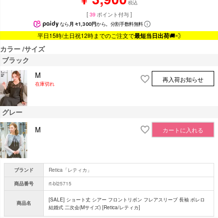
税込
[
39
ポイント付与 ]
なら
月々1,300円
から。分割手数料無料
平日15時/土日祝12時までのご注文で
最短当日出荷
🚚💨
カラー
サイズ
ブラック
M
再入荷お知らせ
在庫切れ
グレー
M
カートに入れる
ブランド
Retica「レティカ」
商品番号
rt-bl25715
[SALE] ショート丈 シアー フロントリボン フレアスリーブ 長袖 ボレロ
商品名
結婚式 二次会(Mサイズ) [Retica/レティカ]