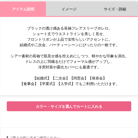
アイテム説明
イメージ
サイズ・詳細
ブラックの透け感ある長袖フレアスリーブボレロ。
ショート丈でウエストラインを美しく見せ、
フロントリボンが上品で女性らしいアクセントに。
結婚式や二次会、パーティーシーンにぴったりの一枚です。
シアー素材の長袖で肌見せ感を控えめにしつつ、軽やかな印象を演出。
ドレスの上に羽織るだけでフォーマル感がアップし、
冷房対策や露出カバーにも最適です。
【結婚式】【二次会】【同窓会】【発表会】
【食事会】【卒業式】【入学式】でもご利用いただけます。
■モデル
カラー・サイズを選んでカートに入れる
■サイズ表
ご購入の前に必ずご確認ください