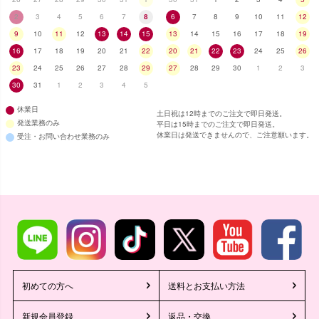
2
3
4
5
6
7
8
6
7
8
9
10
11
12
9
10
11
12
13
14
15
13
14
15
16
17
18
19
16
17
18
19
20
21
22
20
21
22
23
24
25
26
■スペック表
23
24
25
26
27
28
29
27
28
29
30
1
2
3
30
31
1
2
3
4
5
休業日
土日祝は12時までのご注文で即日発送。
発送業務のみ
平日は15時までのご注文で即日発送。
休業日は発送できませんので、ご注意願います。
受注・お問い合わせ業務のみ
初めての方へ
送料とお支払い方法
新規会員登録
返品・交換