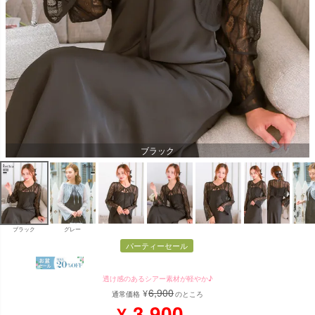
ブラック
ブラック
グレー
パーティーセール
透け感のあるシアー素材が軽やか♪
6,900
¥
通常価格
のところ
3,900
¥