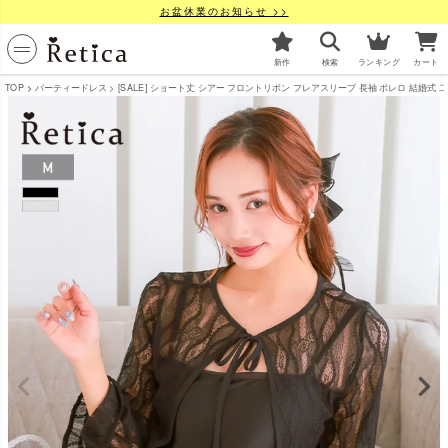
お盆休業のお知らせ >>
新作
検索
ランキング
カート
TOP
パーティードレス
[SALE] ショート丈 シアー フロントリボン フレアスリーブ 長袖 ボレロ 結婚式 二次会