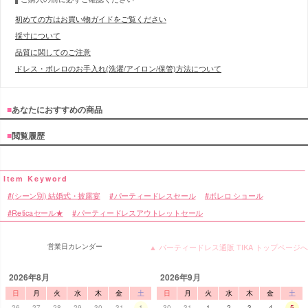
初めての方はお買い物ガイドをご覧ください
採寸について
品質に関してのご注意
ドレス・ボレロのお手入れ(洗濯/アイロン/保管)方法について
■
あなたにおすすめの商品
■
閲覧履歴
(シーン別) 結婚式・披露宴
パーティードレスセール
ボレロ ショール
Reticaセール★
パーティードレスアウトレットセール
営業日カレンダー
▲ パーティードレス通販 TIKA トップページへ
2026年8月
2026年9月
日
月
火
水
木
金
土
日
月
火
水
木
金
土
26
27
28
29
30
31
1
30
31
1
2
3
4
5