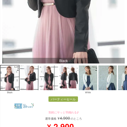
Black
Black
White
パーティーセール
気軽にサッと羽織れる♪
4,900
¥
通常価格
のところ
2,900
¥