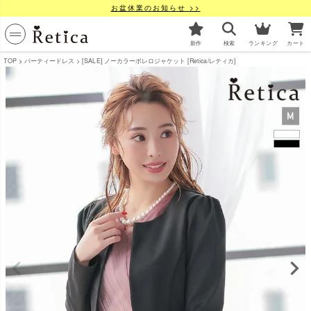
お盆休業のお知らせ >>
新作
検索
ランキング
カート
TOP
パーティードレス
[SALE] ノーカラーボレロジャケット [Retica/レティカ]