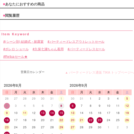
■
あなたにおすすめの商品
■
閲覧履歴
(シーン別) 結婚式・披露宴
パーティードレスアウトレットセール
ボレロ ショール
久保七瀬ちゃん着用
パーティードレスセール
Reticaセール★
営業日カレンダー
▲ パーティードレス通販 TIKA トップページへ
2026年8月
2026年9月
日
月
火
水
木
金
土
日
月
火
水
木
金
土
26
27
28
29
30
31
1
30
31
1
2
3
4
5
2
3
4
5
6
7
8
6
7
8
9
10
11
12
9
10
11
12
13
14
15
13
14
15
16
17
18
19
16
17
18
19
20
21
22
20
21
22
23
24
25
26
23
24
25
26
27
28
29
27
28
29
30
1
2
3