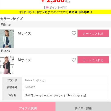
税込
[
29
ポイント付与 ]
平日15時/土日祝12時までのご注文で
最短当日出荷
🚚💨
カラー
サイズ
White
Mサイズ
カートに入れる
Black
Mサイズ
カートに入れる
ブランド
Retica「レティカ」
商品番号
rt-bl0007
商品名
[SALE] ノーカラーボレロジャケット [Retica/レティカ]
アイテム説明
サイズ・詳細