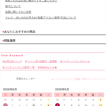
初めての方はお買い物ガイドをご覧ください
採寸について
品質に関してのご注意
ドレス・ボレロのお手入れ(洗濯/アイロン/保管)方法について
■
あなたにおすすめの商品
■
閲覧履歴
お呼ばれバッグ
(シーン別) 結婚式・披露宴
パーティードレスセール
パーティードレス新作一覧
Reticaセール★
営業日カレンダー
▲ パーティードレス通販 TIKA トップページへ
2026年8月
2026年9月
日
月
火
水
木
金
土
日
月
火
水
木
金
土
26
27
28
29
30
31
1
30
31
1
2
3
4
5
2
3
4
5
6
7
8
6
7
8
9
10
11
12