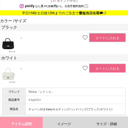
[
31
ポイント付与 ]
なら
月々1,026円
から。分割手数料無料
平日15時/土日祝12時までのご注文で
最短当日出荷
🚚💨
カラー
サイズ
ブラック
-
カートに入れる
ホワイト
-
カートに入れる
ブランド
Retica「レティカ」
商品番号
rt-bg3031
商品名
チェーン付き2wayキルティングハンドバッグ(ブラック/ホワイト)
アイテム説明
イメージ
サイズ・詳細