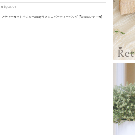
rt-bg02771
フラワーカットビジュー2wayラメミニパーティーバッグ [Retica/レティカ]