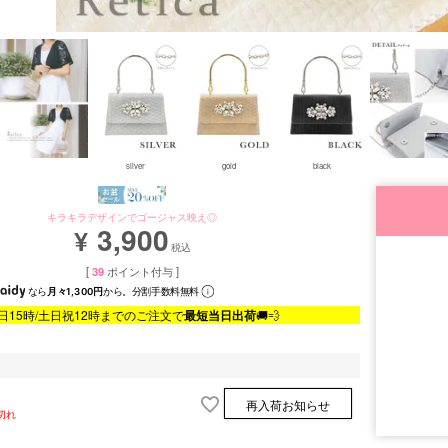
silver
gold
black
キラキラデザインでゴージャス映え◎
3,900
¥
税込
[
39
ポイント付与 ]
なら
月々1,300円
から。分割手数料無料
日15時/土日祝12時までのご注文で
最短当日出荷
🚚💨
再入荷お知らせ
切れ