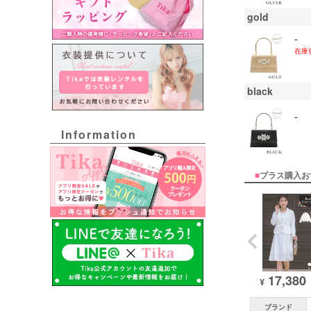
gold
-
在庫
black
-
Information
■
プラス購入お
17,380
¥
ブランド