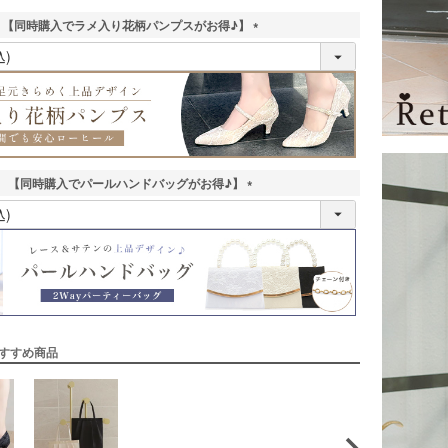
【同時購入でラメ入り花柄パンプスがお得♪】
(
必
須
)
【同時購入でパールハンドバッグがお得♪】
(
必
須
)
すすめ商品