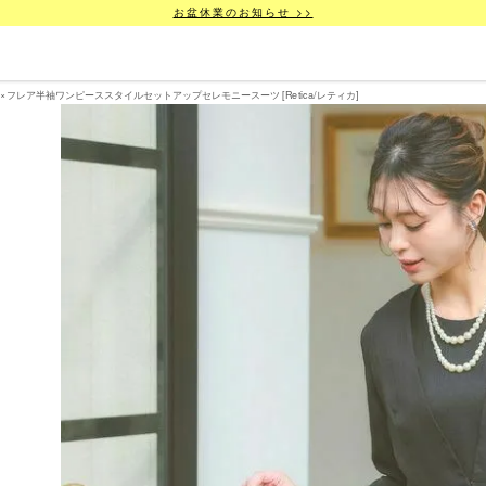
お盆休業のお知らせ >>
ト×フレア半袖ワンピーススタイルセットアップセレモニースーツ [Retica/レティカ]