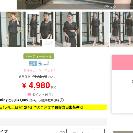
ブラック
パーティーセール
女性らしいシルエット♪
13,200
¥
通常価格
のところ
4,980
¥
税込
[
50
ポイント付与 ]
なら
月々1,660円
から。分割手数料無料
日15時/土日祝12時までのご注文で
最短当日出荷
🚚💨
サイズ