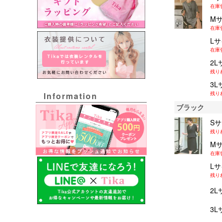
在庫
M
在庫
L
在庫
2L
残り
3L
残り
Information
ブラック
S
残り
M
在庫
L
残り
2L
3L