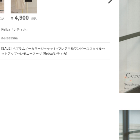
4,900
¥
税込
税込
Retica「レティカ」
rt-st88556a
[SALE] ペプラムノーカラージャケット×フレア半袖ワンピーススタイルセ
ットアップセレモニースーツ [Retica/レティカ]