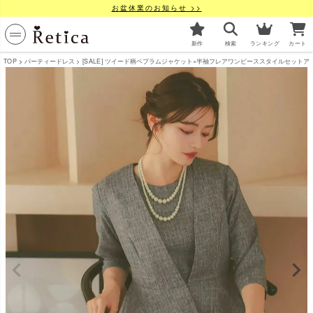
お盆休業のお知らせ >>
新作
検索
ランキング
カート
TOP
パーティードレス
[SALE] ツイード柄ペプラムジャケット×半袖フレアワンピーススタイルセットアップセ