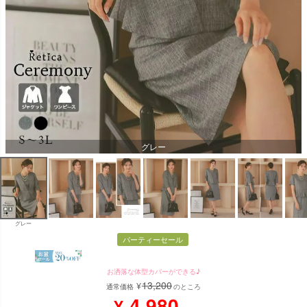
グレー
グレー
パーティーセール
お洒落な体型カバーができる♪
13,200
¥
通常価格
のところ
4,980
¥