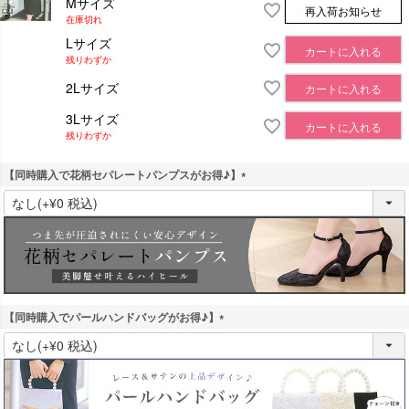
Mサイズ
再入荷お知らせ
在庫切れ
Lサイズ
カートに入れる
残りわずか
2Lサイズ
カートに入れる
3Lサイズ
カートに入れる
残りわずか
【同時購入で花柄セパレートパンプスがお得♪】
(
必
須
)
【同時購入でパールハンドバッグがお得♪】
(
必
須
)