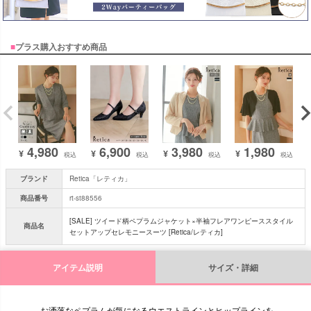
■
プラス購入おすすめ商品
4,980
6,900
3,980
1,980
¥
¥
¥
¥
税込
税込
税込
税込
ブランド
Retica「レティカ」
商品番号
rt-st88556
[SALE] ツイード柄ペプラムジャケット×半袖フレアワンピーススタイル
商品名
セットアップセレモニースーツ [Retica/レティカ]
アイテム説明
サイズ・詳細
お洒落なペプラムが気になるウエストラインとヒップラインを