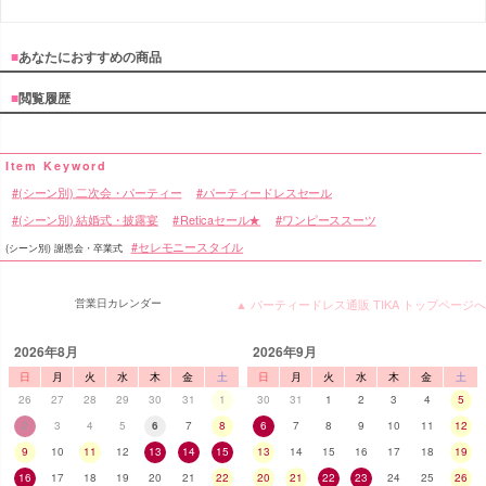
■
あなたにおすすめの商品
■
閲覧履歴
(シーン別) 二次会・パーティー
パーティードレスセール
(シーン別) 結婚式・披露宴
Reticaセール★
ワンピーススーツ
セレモニースタイル
(シーン別) 謝恩会・卒業式
営業日カレンダー
▲ パーティードレス通販 TIKA トップページへ
2026年8月
2026年9月
日
月
火
水
木
金
土
日
月
火
水
木
金
土
26
27
28
29
30
31
1
30
31
1
2
3
4
5
2
3
4
5
6
7
8
6
7
8
9
10
11
12
9
10
11
12
13
14
15
13
14
15
16
17
18
19
16
17
18
19
20
21
22
20
21
22
23
24
25
26