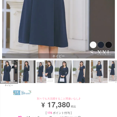
ネイビー
ネイビー
別々でも大活躍すること間違いなし♪
17,380
¥
税込
[
174
ポイント付与 ]