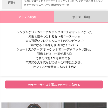
リボンブローチ付きテーラードジャケット×膝下ワンピーススタイルワン
商品名
カラーセレモニースーツ [Retica/レティカ]
アイテム説明
サイズ・詳細
シンプルなワンカラーにリボンブローチがセットになった
周囲と差をつけれるセレモニースーツ☆
大人可愛いフレアシルエットのワンピースで
気になる下半身もさりげなくカバー♪
ショート丈のテーラ°ジャケットでコーデをスッキリ魅せ、
羽織るだけで小顔効果も◎
それぞれ別々でも着用でき。
卒業式や入学式などの様々な行事には勿論、
オフィスや食事会にもおすすめ♪
カラー・サイズを選んでカートに入れる