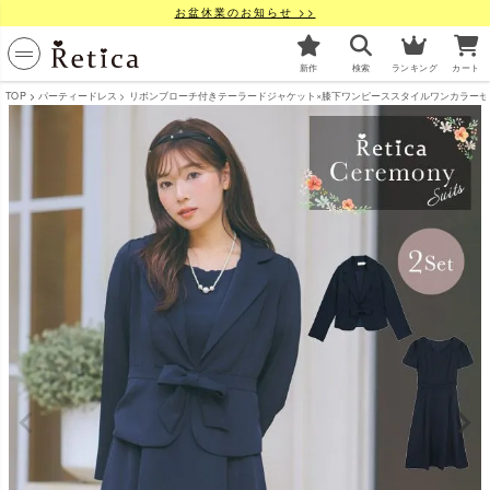
お盆休業のお知らせ >>
新作
検索
ランキング
カート
TOP
パーティードレス
リボンブローチ付きテーラードジャケット×膝下ワンピーススタイルワンカラーセレモニー