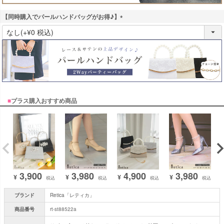
【同時購入でパールハンドバッグがお得♪】
(
必
須
)
■
プラス購入おすすめ商品
3,900
3,980
4,900
3,980
¥
¥
¥
¥
税込
税込
税込
税込
ブランド
Retica「レティカ」
商品番号
rt-st88522a