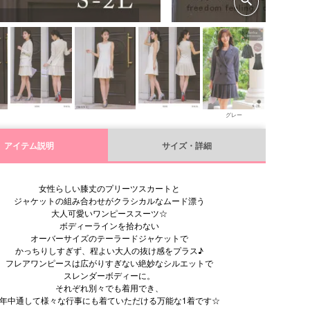
グレー
アイテム説明
サイズ・詳細
女性らしい膝丈のプリーツスカートと
ジャケットの組み合わせがクラシカルなムード漂う
大人可愛いワンピーススーツ☆
ボディーラインを拾わない
オーバーサイズのテーラードジャケットで
かっちりしすぎず、程よい大人の抜け感をプラス♪
フレアワンピースは広がりすぎない絶妙なシルエットで
スレンダーボディーに。
それぞれ別々でも着用でき、
年中通して様々な行事にも着ていただける万能な1着です☆