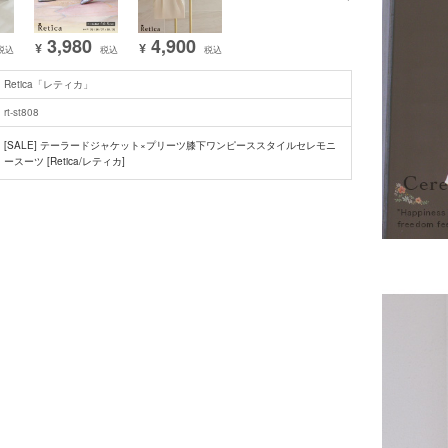
3,980
4,900
¥
¥
税込
税込
税込
Retica「レティカ」
rt-st808
[SALE] テーラードジャケット×プリーツ膝下ワンピーススタイルセレモニ
ースーツ [Retica/レティカ]