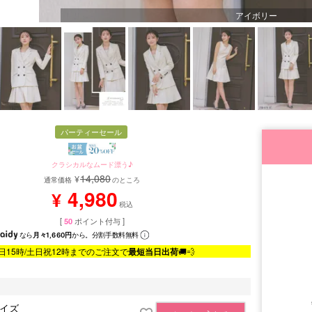
アイボリー
パーティーセール
クラシカルなムード漂う♪
14,080
¥
通常価格
のところ
4,980
¥
税込
[
50
ポイント付与 ]
なら
月々1,660円
から。分割手数料無料
日15時/土日祝12時までのご注文で
最短当日出荷
🚚💨
サイズ