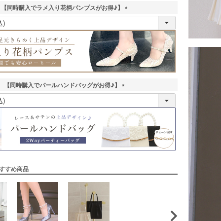
【同時購入でラメ入り花柄パンプスがお得♪】
(
必
須
)
【同時購入でパールハンドバッグがお得♪】
(
必
須
)
すすめ商品