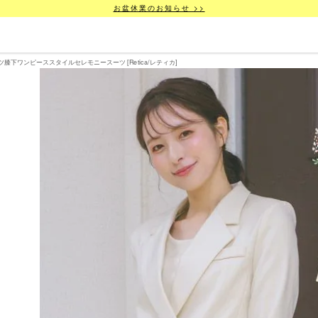
お盆休業のお知らせ >>
ツ膝下ワンピーススタイルセレモニースーツ [Retica/レティカ]