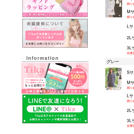
残り
M
残り
L
2L
3L
在庫
Information
グレー
S
M
残り
L
残り
2L
3L
在庫