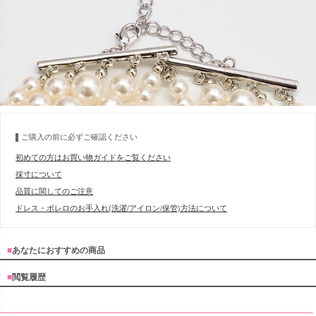
ご購入の前に必ずご確認ください
初めての方はお買い物ガイドをご覧ください
採寸について
品質に関してのご注意
ドレス・ボレロのお手入れ(洗濯/アイロン/保管)方法について
■
あなたにおすすめの商品
■
閲覧履歴