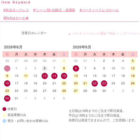
単品ネックレス
(シーン別) 結婚式・披露宴
パーティードレスセール
Reticaセール★
営業日カレンダー
▲ パーティードレス通販 TIKA トップページへ
2026年8月
2026年9月
日
月
火
水
木
金
土
日
月
火
水
木
金
土
26
27
28
29
30
31
1
30
31
1
2
3
4
5
2
3
4
5
6
7
8
6
7
8
9
10
11
12
9
10
11
12
13
14
15
13
14
15
16
17
18
19
16
17
18
19
20
21
22
20
21
22
23
24
25
26
23
24
25
26
27
28
29
27
28
29
30
1
2
3
30
31
1
2
3
4
5
休業日
土日祝は12時までのご注文で即日発送。
発送業務のみ
平日は15時までのご注文で即日発送。
休業日は発送できませんので、ご注意願います。
受注・お問い合わせ業務のみ