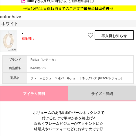
なら
月々1,500円
から。分割手数料無料
平日15時/土日祝12時までのご注文で
最短当日出荷
🚚💨
color
size
ホワイト
-
再入荷お知らせ
在庫切れ
ブランド
Retica「レティカ」
商品番号
rt-ackrp005
商品名
フレームビジュー５連パールショートネックレス [Retica/レティカ]
アイテム説明
サイズ・詳細
ボリュームのある5連のパールネックレスで
付けるだけで華やかさを格上げ♪
煌めくフレームビジューがアクセントに☆
結婚式やパーティーなどにおすすめです◎