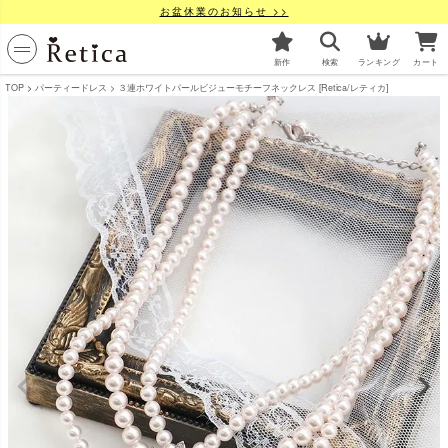
お盆休業のお知らせ >>
新作
検索
ランキング
カート
TOP
パーティードレス
３連ホワイトパールビジューモチーフネックレス [Retica/レティカ]