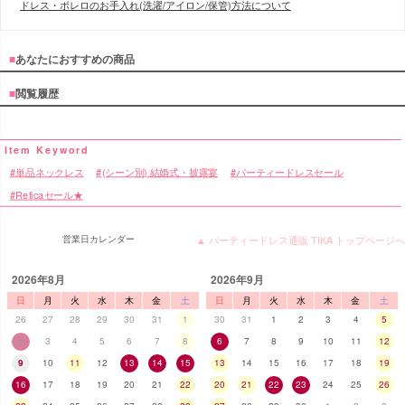
ドレス・ボレロのお手入れ(洗濯/アイロン/保管)方法について
■
あなたにおすすめの商品
■
閲覧履歴
単品ネックレス
(シーン別) 結婚式・披露宴
パーティードレスセール
Reticaセール★
営業日カレンダー
▲ パーティードレス通販 TIKA トップページへ
2026年8月
2026年9月
日
月
火
水
木
金
土
日
月
火
水
木
金
土
26
27
28
29
30
31
1
30
31
1
2
3
4
5
2
3
4
5
6
7
8
6
7
8
9
10
11
12
9
10
11
12
13
14
15
13
14
15
16
17
18
19
16
17
18
19
20
21
22
20
21
22
23
24
25
26