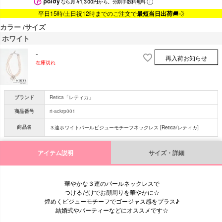
なら
月々1,300円
から。分割手数料無料
平日15時/土日祝12時までのご注文で
最短当日出荷
🚚💨
カラー
サイズ
ホワイト
-
再入荷お知らせ
在庫切れ
ブランド
Retica「レティカ」
商品番号
rt-ackrp001
商品名
３連ホワイトパールビジューモチーフネックレス [Retica/レティカ]
アイテム説明
サイズ・詳細
華やかな３連のパールネックレスで
つけるだけでお顔周りを華やかに☆
煌めくビジューモチーフでゴージャス感をプラス♪
結婚式やパーティーなどにオススメです☆