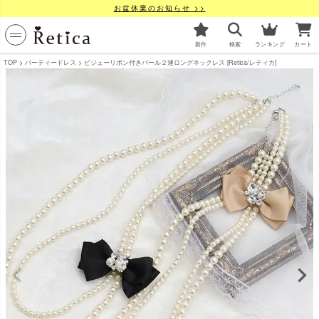
お盆休業のお知らせ >>
新作
検索
ランキング
カート
TOP
パーティードレス
ビジューリボン付きパール２連ロングネックレス [Retica/レティカ]