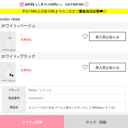
なら
月々1,500円
から。分割手数料無料
平日15時/土日祝12時までのご注文で
最短当日出荷
🚚💨
color
size
ホワイト×ベージュ
-
再入荷お知らせ
在庫切れ
ホワイト×ブラック
-
再入荷お知らせ
在庫切れ
ブランド
Retica「レティカ」
商品番号
rt-ackcu001
商品名
ビジューリボン付きパール２連ロングネックレス [Retica/レティカ]
アイテム説明
サイズ・詳細