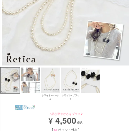
ホワイト×ベージ
ホワイト×ブラッ
ュ
ク
上品な華やかさをプラス♪
4,500
¥
税込
[
45
ポイント付与 ]