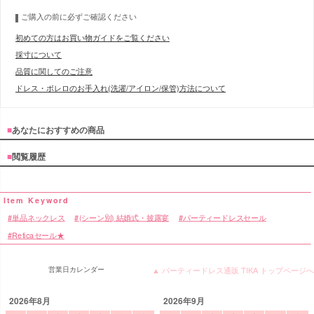
ご購入の前に必ずご確認ください
初めての方はお買い物ガイドをご覧ください
採寸について
品質に関してのご注意
ドレス・ボレロのお手入れ(洗濯/アイロン/保管)方法について
■
あなたにおすすめの商品
■
閲覧履歴
単品ネックレス
(シーン別) 結婚式・披露宴
パーティードレスセール
Reticaセール★
営業日カレンダー
▲ パーティードレス通販 TIKA トップページへ
2026年8月
2026年9月