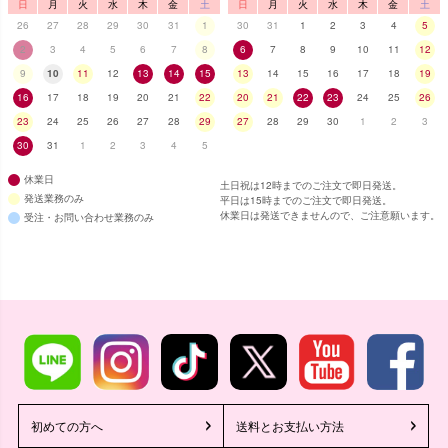
日
月
火
水
木
金
土
日
月
火
水
木
金
土
26
27
28
29
30
31
1
30
31
1
2
3
4
5
2
3
4
5
6
7
8
6
7
8
9
10
11
12
9
10
11
12
13
14
15
13
14
15
16
17
18
19
16
17
18
19
20
21
22
20
21
22
23
24
25
26
23
24
25
26
27
28
29
27
28
29
30
1
2
3
30
31
1
2
3
4
5
休業日
土日祝は12時までのご注文で即日発送。
発送業務のみ
平日は15時までのご注文で即日発送。
休業日は発送できませんので、ご注意願います。
受注・お問い合わせ業務のみ
初めての方へ
送料とお支払い方法