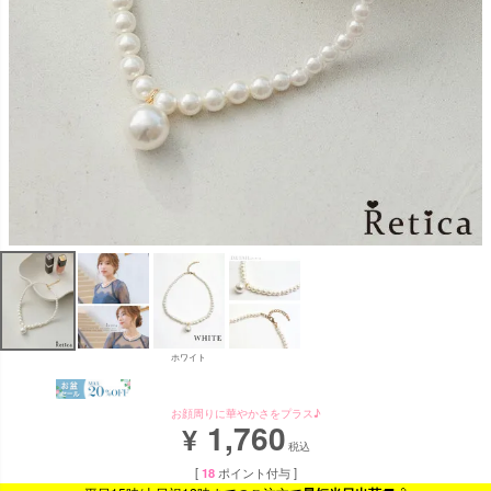
ホワイト
お顔周りに華やかさをプラス♪
1,760
¥
税込
[
18
ポイント付与 ]