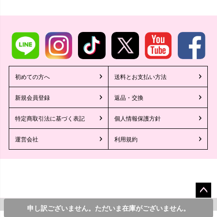
初めての方へ
送料とお支払い方法
新規会員登録
返品・交換
特定商取引法に基づく表記
個人情報保護方針
運営会社
利用規約
ペー
©2013 Tika All Rights reserved.
1,760
¥
申し訳ございません。ただいま在庫がございません。
カラー・サイズを選んでカートに入れる
税込
ジト
/*レコメンドAI*/