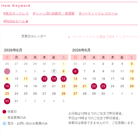
単品ネックレス
(シーン別) 結婚式・披露宴
パーティードレスセール
Reticaセール★
営業日カレンダー
▲ パーティードレス通販 TIKA トップページへ
2026年8月
2026年9月
日
月
火
水
木
金
土
日
月
火
水
木
金
土
26
27
28
29
30
31
1
30
31
1
2
3
4
5
2
3
4
5
6
7
8
6
7
8
9
10
11
12
9
10
11
12
13
14
15
13
14
15
16
17
18
19
16
17
18
19
20
21
22
20
21
22
23
24
25
26
23
24
25
26
27
28
29
27
28
29
30
1
2
3
30
31
1
2
3
4
5
休業日
土日祝は12時までのご注文で即日発送。
発送業務のみ
平日は15時までのご注文で即日発送。
休業日は発送できませんので、ご注意願います。
受注・お問い合わせ業務のみ