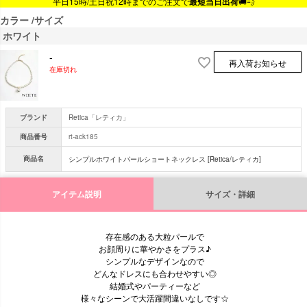
平日15時/土日祝12時までのご注文で
最短当日出荷
🚚💨
カラー
サイズ
ホワイト
-
再入荷お知らせ
在庫切れ
ブランド
Retica「レティカ」
商品番号
rt-ack185
商品名
シンプルホワイトパールショートネックレス [Retica/レティカ]
アイテム説明
サイズ・詳細
存在感のある大粒パールで
お顔周りに華やかさをプラス♪
シンプルなデザインなので
どんなドレスにも合わせやすい◎
結婚式やパーティーなど
様々なシーンで大活躍間違いなしです☆