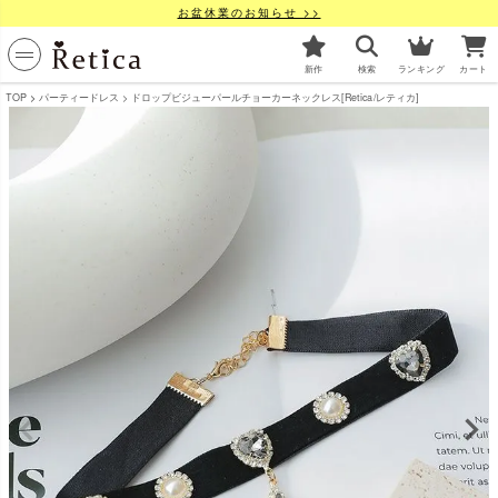
お盆休業のお知らせ >>
新作
検索
ランキング
カート
TOP
パーティードレス
ドロップビジューパールチョーカーネックレス[Retica/レティカ]