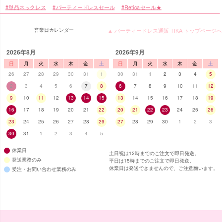
単品ネックレス
パーティードレスセール
Reticaセール★
営業日カレンダー
▲ パーティードレス通販 TIKA トップページへ
2026年8月
2026年9月
日
月
火
水
木
金
土
日
月
火
水
木
金
土
26
27
28
29
30
31
1
30
31
1
2
3
4
5
2
3
4
5
6
7
8
6
7
8
9
10
11
12
9
10
11
12
13
14
15
13
14
15
16
17
18
19
16
17
18
19
20
21
22
20
21
22
23
24
25
26
23
24
25
26
27
28
29
27
28
29
30
1
2
3
30
31
1
2
3
4
5
休業日
土日祝は12時までのご注文で即日発送。
発送業務のみ
平日は15時までのご注文で即日発送。
休業日は発送できませんので、ご注意願います。
受注・お問い合わせ業務のみ