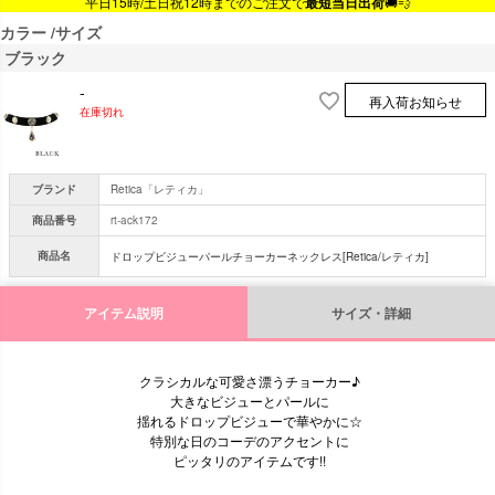
平日15時/土日祝12時までのご注文で
最短当日出荷
🚚💨
カラー
サイズ
ブラック
-
再入荷お知らせ
在庫切れ
ブランド
Retica「レティカ」
商品番号
rt-ack172
商品名
ドロップビジューパールチョーカーネックレス[Retica/レティカ]
アイテム説明
サイズ・詳細
クラシカルな可愛さ漂うチョーカー♪
大きなビジューとパールに
揺れるドロップビジューで華やかに☆
特別な日のコーデのアクセントに
ピッタリのアイテムです!!
■サイズ