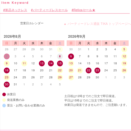
単品ネックレス
パーティードレスセール
Reticaセール★
営業日カレンダー
▲ パーティードレス通販 TIKA トップページへ
2026年8月
2026年9月
日
月
火
水
木
金
土
日
月
火
水
木
金
土
26
27
28
29
30
31
1
30
31
1
2
3
4
5
2
3
4
5
6
7
8
6
7
8
9
10
11
12
9
10
11
12
13
14
15
13
14
15
16
17
18
19
16
17
18
19
20
21
22
20
21
22
23
24
25
26
23
24
25
26
27
28
29
27
28
29
30
1
2
3
30
31
1
2
3
4
5
休業日
土日祝は12時までのご注文で即日発送。
発送業務のみ
平日は15時までのご注文で即日発送。
休業日は発送できませんので、ご注意願います。
受注・お問い合わせ業務のみ