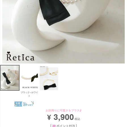
ブラック×ホワイ
ト
お顔周りに可愛さをプラス♪
3,900
¥
税込
[
39
ポイント付与 ]