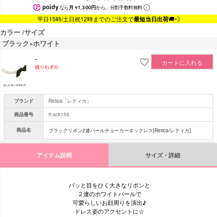
なら
月々1,300円
から。分割手数料無料
平日15時/土日祝12時までのご注文で
最短当日出荷
🚚💨
カラー
サイズ
ブラック×ホワイト
-
カートに入れる
残りわずか
ブランド
Retica「レティカ」
商品番号
rt-ack159
商品名
ブラックリボン2連パールチョーカーネックレス[Retica/レティカ]
アイテム説明
サイズ・詳細
パッと目をひく大きなリボンと
２連のホワイトパールで
可愛らしいお顔周りを演出♪
ドレス姿のアクセントに☆