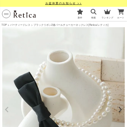
お盆休業のお知らせ >>
新作
検索
ランキング
カート
TOP
パーティードレス
ブラックリボン2連パールチョーカーネックレス[Retica/レティカ]