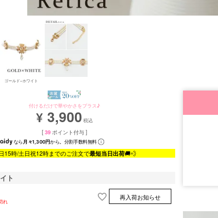
ゴールド×ホワイト
付けるだけで華やかさをプラス♪
3,900
¥
税込
[
39
ポイント付与 ]
なら
月々1,300円
から。分割手数料無料
日15時/土日祝12時までのご注文で
最短当日出荷
🚚💨
ワイト
■セット内容
再入荷お知らせ
切れ
■サイズ