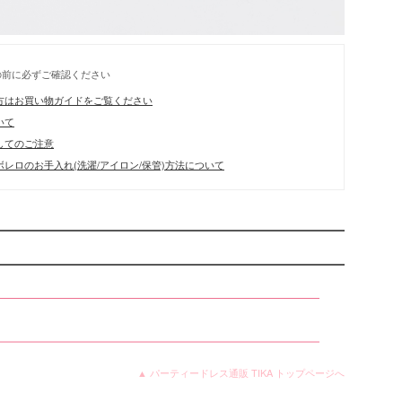
の前に必ずご確認ください
方はお買い物ガイドをご覧ください
いて
してのご注意
レロのお手入れ(洗濯/アイロン/保管)方法について
▲ パーティードレス通販 TIKA トップページへ