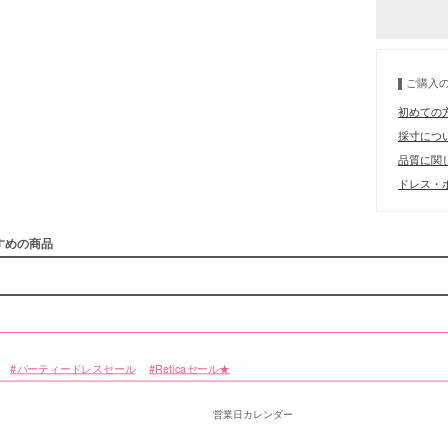
ご購入
初めての
採寸につ
品質に関
ドレス・ボ
すめの商品
パーティードレスセール
Reticaセール★
営業日カレンダー