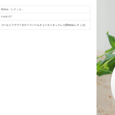
Retica「レティカ」
rt-ack157
ゴールドフラワーモチーフパールチョーカーネックレス[Retica/レティカ]
■注意事項