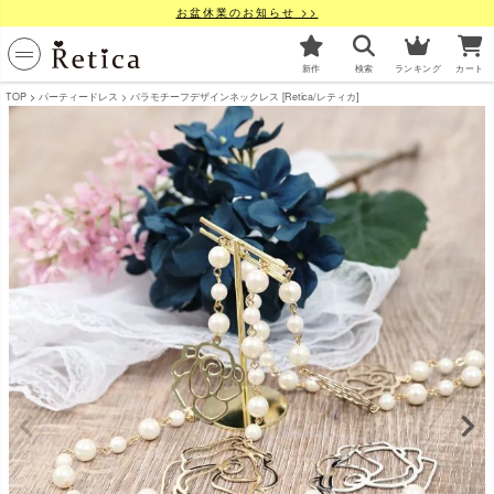
お盆休業のお知らせ >>
新作
検索
ランキング
カート
TOP
パーティードレス
バラモチーフデザインネックレス [Retica/レティカ]