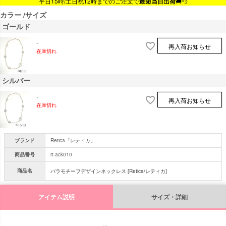
平日15時/土日祝12時までのご注文で
最短当日出荷
🚚💨
カラー
サイズ
ゴールド
-
再入荷お知らせ
在庫切れ
シルバー
-
再入荷お知らせ
在庫切れ
ブランド
Retica「レティカ」
商品番号
rt-ack010
商品名
バラモチーフデザインネックレス [Retica/レティカ]
アイテム説明
サイズ・詳細