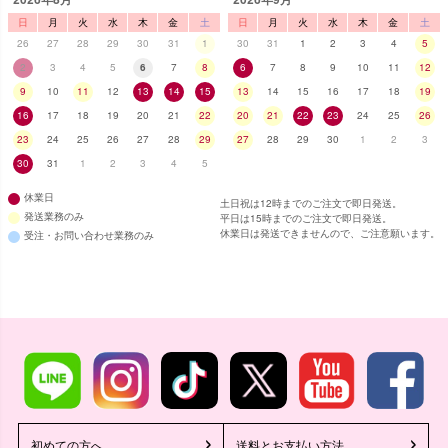
日
月
火
水
木
金
土
日
月
火
水
木
金
土
26
27
28
29
30
31
1
30
31
1
2
3
4
5
2
3
4
5
6
7
8
6
7
8
9
10
11
12
9
10
11
12
13
14
15
13
14
15
16
17
18
19
16
17
18
19
20
21
22
20
21
22
23
24
25
26
23
24
25
26
27
28
29
27
28
29
30
1
2
3
30
31
1
2
3
4
5
休業日
土日祝は12時までのご注文で即日発送。
発送業務のみ
平日は15時までのご注文で即日発送。
休業日は発送できませんので、ご注意願います。
受注・お問い合わせ業務のみ
初めての方へ
送料とお支払い方法