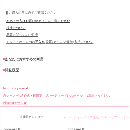
ご購入の前に必ずご確認ください
初めての方はお買い物ガイドをご覧ください
採寸について
品質に関してのご注意
ドレス・ボレロのお手入れ(洗濯/アイロン/保管)方法について
■
あなたにおすすめの商品
■
閲覧履歴
(シーン別) 結婚式・披露宴
パーティードレスセール
単品ネックレス
Reticaセール★
営業日カレンダー
▲ パーティードレス通販 TIKA トップページへ
2026年8月
2026年9月