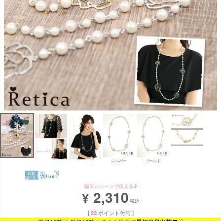
シルバー
ゴールド
幅広いシーンで使える♪
2,310
¥
税込
[
23
ポイント付与 ]