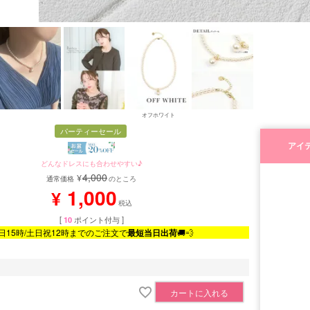
オフホワイト
パーティーセール
アイ
どんなドレスにも合わせやすい♪
4,000
¥
通常価格
のところ
1,000
¥
税込
[
10
ポイント付与 ]
日15時/土日祝12時までのご注文で
最短当日出荷
🚚💨
カートに入れる