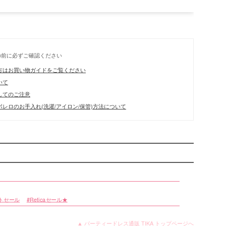
の前に必ずご確認ください
方はお買い物ガイドをご覧ください
いて
してのご注意
レロのお手入れ(洗濯/アイロン/保管)方法について
トセール
Reticaセール★
▲ パーティードレス通販 TIKA トップページへ