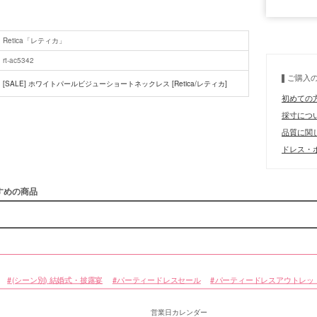
■サイズ
Retica「レティカ」
rt-ac5342
ご購入
[SALE] ホワイトパールビジューショートネックレス [Retica/レティカ]
初めての
■注意事項
採寸につ
品質に関
ドレス・ボ
すめの商品
(シーン別) 結婚式・披露宴
パーティードレスセール
パーティードレスアウトレッ
営業日カレンダー