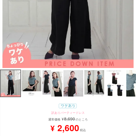
訳ありパーティードレス
8,690
¥
通常価格
のところ
2,600
¥
税込