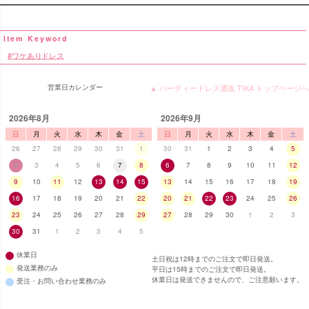
ワケありドレス
営業日カレンダー
▲ パーティードレス通販 TIKA トップページへ
2026年8月
2026年9月
日
月
火
水
木
金
土
日
月
火
水
木
金
土
26
27
28
29
30
31
1
30
31
1
2
3
4
5
2
3
4
5
6
7
8
6
7
8
9
10
11
12
9
10
11
12
13
14
15
13
14
15
16
17
18
19
16
17
18
19
20
21
22
20
21
22
23
24
25
26
23
24
25
26
27
28
29
27
28
29
30
1
2
3
30
31
1
2
3
4
5
休業日
土日祝は12時までのご注文で即日発送。
発送業務のみ
平日は15時までのご注文で即日発送。
休業日は発送できませんので、ご注意願います。
受注・お問い合わせ業務のみ