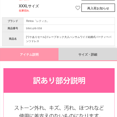
XXXLサイズ
再入荷お知らせ
在庫切れ
ブランド
Retica「レティカ」
商品番号
btkrc-pt6-558
[ワケありセール]ドレープネック大人ハンサムワイド結婚式パーティーパ
商品名
ンツドレス
アイテム説明
サイズ・詳細