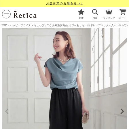
お盆休業のお知らせ >>
新作
検索
ランキング
カート
TOP
ハッピープライス
ちょっぴりワケあり激安商品
[ワケありセール]ドレープネック大人ハンサムワ