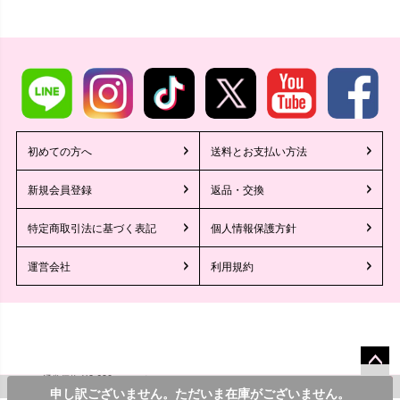
初めての方へ
送料とお支払い方法
新規会員登録
返品・交換
特定商取引法に基づく表記
個人情報保護方針
運営会社
利用規約
8,690
¥
通常価格
のところ
ペー
©2013 Tika All Rights reserved.
2,600
カラー・サイズを選んでカートに入れる
申し訳ございません。ただいま在庫がございません。
¥
税込