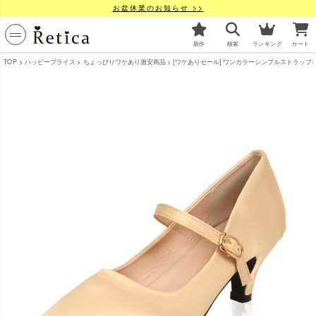
お盆休業のお知らせ >>
新作
検索
ランキング
カート
TOP
ハッピープライス
ちょっぴりワケあり激安商品
[ワケありセール] ワンカラーシンプルストラップローヒー