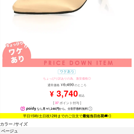
ちょっぴり訳ありの為、激安価格◎
6,490
¥
通常価格
のところ
3,740
¥
税込
[
37
ポイント付与 ]
なら
月々1,246円
から。分割手数料無料
平日15時/土日祝12時までのご注文で
最短当日出荷
🚚💨
カラー
サイズ
ベージュ