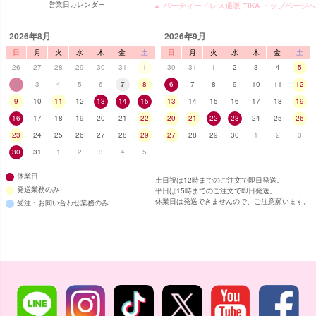
営業日カレンダー
▲ パーティードレス通販 TIKA トップページへ
2026年8月
2026年9月
日
月
火
水
木
金
土
日
月
火
水
木
金
土
26
27
28
29
30
31
1
30
31
1
2
3
4
5
2
3
4
5
6
7
8
6
7
8
9
10
11
12
9
10
11
12
13
14
15
13
14
15
16
17
18
19
16
17
18
19
20
21
22
20
21
22
23
24
25
26
23
24
25
26
27
28
29
27
28
29
30
1
2
3
30
31
1
2
3
4
5
休業日
土日祝は12時までのご注文で即日発送。
発送業務のみ
平日は15時までのご注文で即日発送。
休業日は発送できませんので、ご注意願います。
受注・お問い合わせ業務のみ