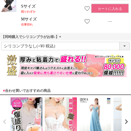
Sサイズ
カートに入れる
残りわずか
Mサイズ
—
在庫切れ
【同時購入でシリコンブラがお得♪】
(
必
須
)
■
合わせ買いでおすすめの商品