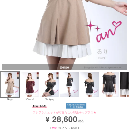
Aラインロングドレス
バースデードレス
Beige
Beige
Winered
Blackgray
フレアシルエットが可愛らしい印象をもプラス★
28,600
¥
税込
[
286
ポイント付与 ]