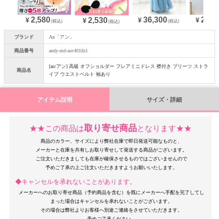
2,580
36,300
25,0
2,530
¥
¥
¥
¥
(税込)
(税込)
(税込)
ブランド
An「アン」
商品番号
andy-md-aoc4018z1
[an/アン] 高級 オフショルダー フレアミニドレス 襟付き プリーツ ストラ
商品名
イプ ウエストベルト 袖あり
アイテム説明
サイズ・詳細
取り寄せ商品
★★この商品は
となります★★
商品のカラー、サイズにより弊社在庫で即日発送可能なものと、
メーカーと在庫を共有しお取り寄せして発送する商品がございます。
ご注文いただきましても在庫が確保させるものではございませんので
◆キャンセルを承れないことがあります。
メーカーへのお取り寄せ商品（予約商品を含む）を既にメーカーへ手配を完了してし
まった場合はキャンセルを承れないことがございます。
その場合は弊社よりお客様へ別途ご連絡をさせていただきます。