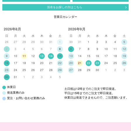
浴衣をお探しの方はこちら
営業日カレンダー
2026年8月
2026年9月
日
月
火
水
木
金
土
日
月
火
水
木
金
土
26
27
28
29
30
31
1
30
31
1
2
3
4
5
2
3
4
5
6
7
8
6
7
8
9
10
11
12
9
10
11
12
13
14
15
13
14
15
16
17
18
19
16
17
18
19
20
21
22
20
21
22
23
24
25
26
23
24
25
26
27
28
29
27
28
29
30
1
2
3
30
31
1
2
3
4
5
休業日
土日祝は12時までのご注文で即日発送。
発送業務のみ
平日は15時までのご注文で即日発送。
休業日は発送できませんので、ご注意願います。
受注・お問い合わせ業務のみ