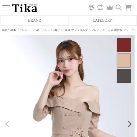
カ
BRAND
CATEGORY
ー
ト
へ
TOP
Andy「アンディ」
An「アン」
[an/アン] 高級 オフショルダー フレアミニドレス 襟付き プリーツ
ミニドレス
タイトミニドレス
フレアミニドレス
膝丈ドレス
前ミニドレス
ロングドレス
タイトロングドレス