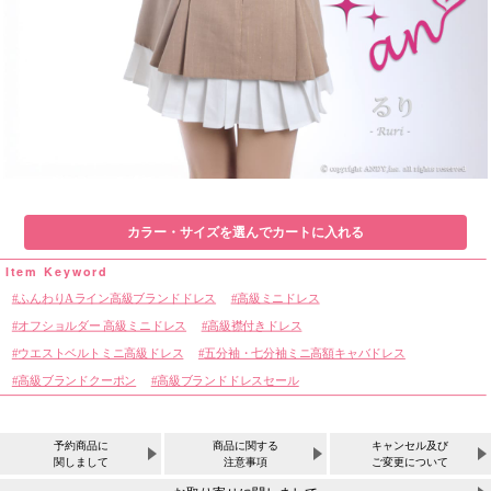
カラー・サイズを選んでカートに入れる
ふんわりAライン高級ブランドドレス
高級ミニドレス
オフショルダー 高級ミニドレス
高級襟付きドレス
ウエストベルトミニ高級ドレス
五分袖・七分袖ミニ高額キャバドレス
高級ブランドクーポン
高級ブランドドレスセール
予約商品に
商品に関する
キャンセル及び
関しまして
注意事項
ご変更について