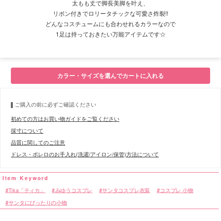
太もも丈で脚長美脚を叶え、
リボン付きでロリータチックな可愛さ炸裂!!
どんなコスチュームにも合わせれるカラーなので
1足は持っておきたい万能アイテムです☆
カラー・サイズを選んでカートに入れる
ご購入の前に必ずご確認ください
初めての方はお買い物ガイドをご覧ください
採寸について
品質に関してのご注意
ドレス・ボレロのお手入れ(洗濯/アイロン/保管)方法について
Tika「ティカ」
みゆうコスプレ
サンタコスプレ衣装
コスプレ 小物
サンタにぴったりの小物