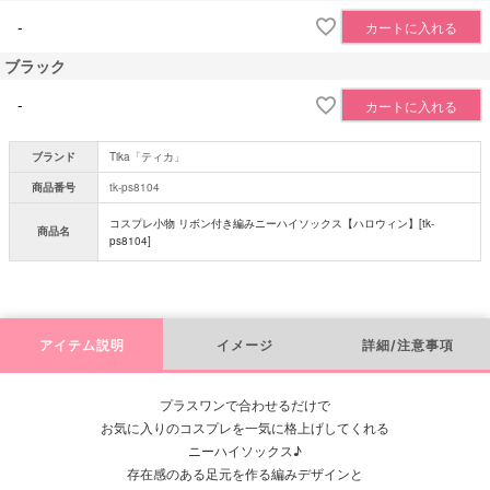
-
カートに入れる
ブラック
-
カートに入れる
ブランド
Tika「ティカ」
商品番号
tk-ps8104
コスプレ小物 リボン付き編みニーハイソックス【ハロウィン】[tk-
商品名
ps8104]
アイテム説明
イメージ
詳細/注意事項
プラスワンで合わせるだけで
お気に入りのコスプレを一気に格上げしてくれる
ニーハイソックス♪
存在感のある足元を作る編みデザインと