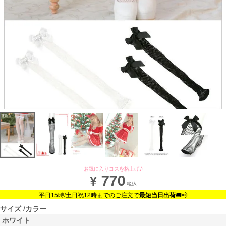
お気に入りコスを格上げ♪
770
¥
税込
平日15時/土日祝12時までのご注文で
最短当日出荷
🚚💨
サイズ
カラー
ホワイト