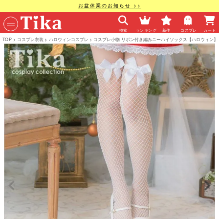
お盆休業のお知らせ >>
検索
ランキング
新作
コスプレ
カート
TOP
コスプレ衣装
ハロウィンコスプレ
コスプレ小物 リボン付き編みニーハイソックス【ハロウィン】[tk-p