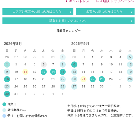
▲ キャバドレス・ドレス通販 トップページへ
コスプレ衣装をお探しの方はこちら
水着をお探しの方はこちら
浴衣をお探しの方はこちら
営業日カレンダー
2026年8月
2026年9月
日
月
火
水
木
金
土
日
月
火
水
木
金
土
26
27
28
29
30
31
1
30
31
1
2
3
4
5
2
3
4
5
6
7
8
6
7
8
9
10
11
12
9
10
11
12
13
14
15
13
14
15
16
17
18
19
16
17
18
19
20
21
22
20
21
22
23
24
25
26
23
24
25
26
27
28
29
27
28
29
30
1
2
3
30
31
1
2
3
4
5
休業日
土日祝は12時までのご注文で即日発送。
発送業務のみ
平日は15時までのご注文で即日発送。
休業日は発送できませんので、ご注意願います。
受注・お問い合わせ業務のみ