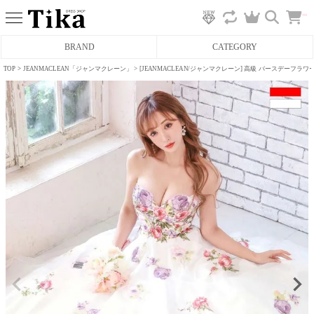
カ
BRAND
CATEGORY
ー
ト
へ
TOP
JEANMACLEAN「ジャンマクレーン」
[JEANMACLEAN/ジャンマクレーン] 高級 バースデー
ミニドレス
タイトミニドレス
フレアミニドレス
膝丈ドレス
前ミニドレス
ロングドレス
タイトロングドレス