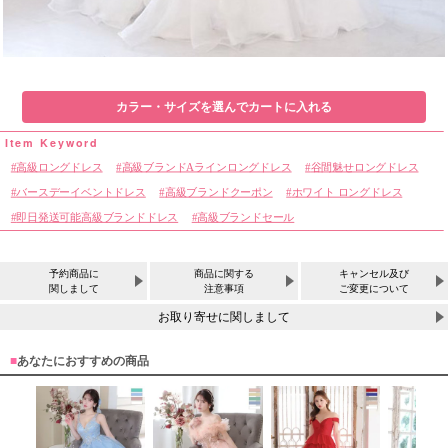
カラー・サイズを選んでカートに入れる
高級ロングドレス
高級ブランドAラインロングドレス
谷間魅せロングドレス
バースデーイベントドレス
高級ブランドクーポン
ホワイト ロングドレス
即日発送可能高級ブランドドレス
高級ブランドセール
予約商品に
商品に関する
キャンセル及び
関しまして
注意事項
ご変更について
お取り寄せに関しまして
■
あなたにおすすめの商品