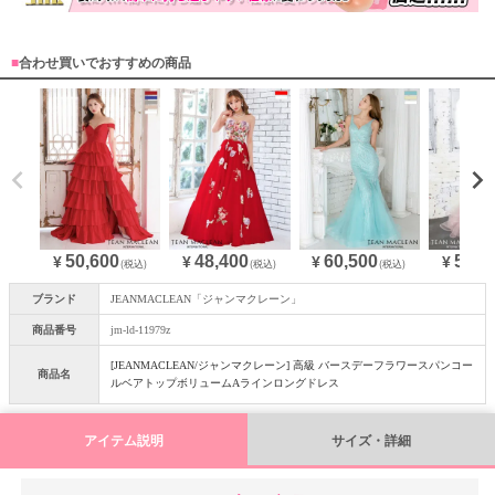
■
合わせ買いでおすすめの商品
50,600
48,400
60,500
55,0
¥
¥
¥
¥
(税込)
(税込)
(税込)
ブランド
JEANMACLEAN「ジャンマクレーン」
商品番号
jm-ld-11979z
[JEANMACLEAN/ジャンマクレーン] 高級 バースデーフラワースパンコー
商品名
ルベアトップボリュームAラインロングドレス
アイテム説明
サイズ・詳細