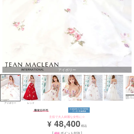
Aラインロングドレス
バースデードレス
アイボリー
アイボリー
レッド
主役で大人綺麗な女性に☆
48,400
¥
税込
[
484
ポイント付与 ]