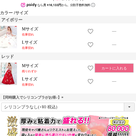
なら
月々16,133円
から。分割手数料無料
カラー
サイズ
アイボリー
Mサイズ
—
在庫切れ
Lサイズ
—
在庫切れ
レッド
Mサイズ
カートに入れる
残りわずか
Lサイズ
—
在庫切れ
【同時購入でシリコンブラがお得♪】
(
必
須
)