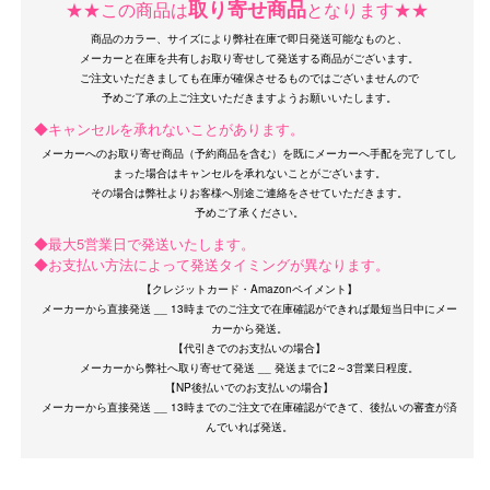
取り寄せ商品
★★この商品は
となります★★
商品のカラー、サイズにより弊社在庫で即日発送可能なものと、
メーカーと在庫を共有しお取り寄せして発送する商品がございます。
ご注文いただきましても在庫が確保させるものではございませんので
◆キャンセルを承れないことがあります。
メーカーへのお取り寄せ商品（予約商品を含む）を既にメーカーへ手配を完了してし
まった場合はキャンセルを承れないことがございます。
その場合は弊社よりお客様へ別途ご連絡をさせていただきます。
◆最大5営業日で発送いたします。
◆お支払い方法によって発送タイミングが異なります。
【クレジットカード・Amazonペイメント】
メーカーから直接発送 __ 13時までのご注文で在庫確認ができれば最短当日中にメー
カーから発送。
【代引きでのお支払いの場合】
メーカーから弊社へ取り寄せて発送 __ 発送までに2～3営業日程度。
【NP後払いでのお支払いの場合】
メーカーから直接発送 __ 13時までのご注文で在庫確認ができて、後払いの審査が済
サイズ