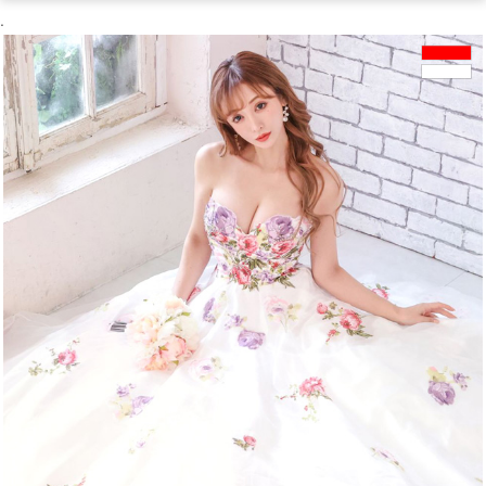
.
OriginalBrand