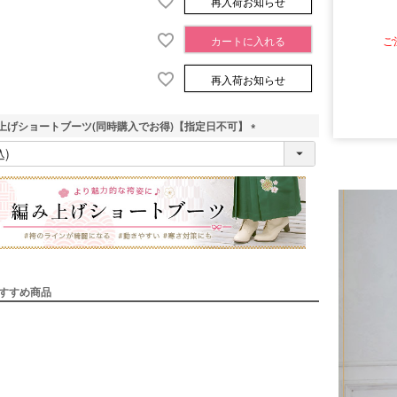
再入荷お知らせ
ご
カートに入れる
再入荷お知らせ
上げショートブーツ(同時購入でお得)【指定日不可】
■サイズ
(
必
須
)
すすめ商品