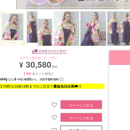
お目立ち度抜群なポップ柄♪
30,580
¥
税込
[
306
ポイント付与 ]
なら
月々10,193円
から。分割手数料無料
日15時/土日祝12時までのご注文で
最短当日出荷
🚚💨
カートに入れる
カートに入れる