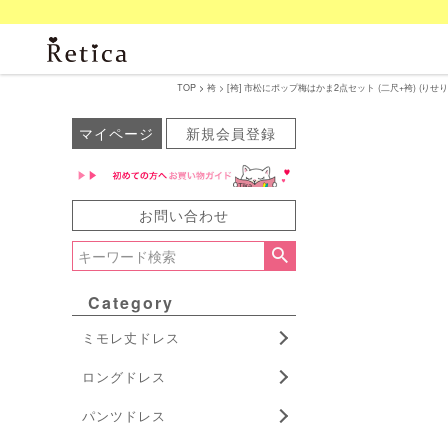
TOP
袴
[袴] 市松にポップ梅はかま2点セット (二尺+袴) (りせり
マイページ
新規会員登録
お問い合わせ
Category
ミモレ丈ドレス
ロングドレス
パンツドレス