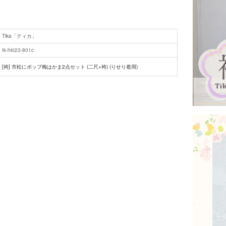
Tika「ティカ」
tk-hkt23-801c
[袴] 市松にポップ梅はかま2点セット (二尺+袴) (りせり着用)
■セット内容