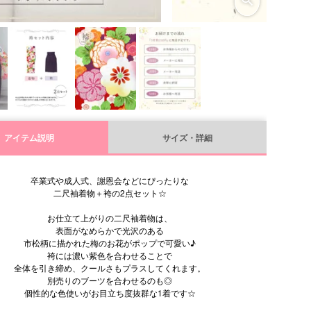
アイテム説明
サイズ・詳細
卒業式や成人式、謝恩会などにぴったりな
二尺袖着物＋袴の2点セット☆
お仕立て上がりの二尺袖着物は、
表面がなめらかで光沢のある
市松柄に描かれた梅のお花がポップで可愛い♪
袴には濃い紫色を合わせることで
全体を引き締め、クールさもプラスしてくれます。
別売りのブーツを合わせるのも◎
個性的な色使いがお目立ち度抜群な1着です☆