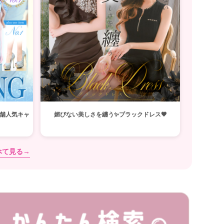
舗人気キャ
媚びない美しさを纏う✨ブラックドレス🖤
べて見る→