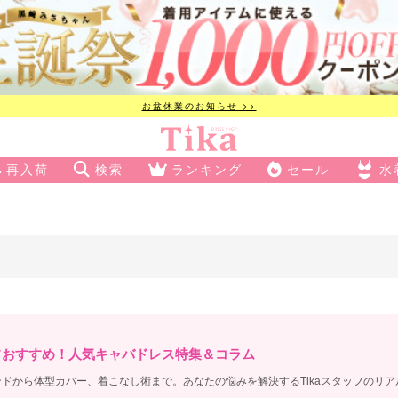
お盆休業のお知らせ >>
再入荷
検索
ランキング
セール
水
フおすすめ！人気キャバドレス特集＆コラム
ドから体型カバー、着こなし術まで。あなたの悩みを解決するTikaスタッフのリ