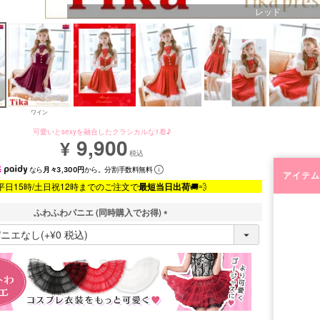
レッド
ワイン
可愛いとsexyを融合したクラシカルな1着♪
9,900
¥
税込
なら
月々3,300円
から。分割手数料無料
アイテム
平日15時/土日祝12時までのご注文で
最短当日出荷
🚚💨
ふわふわパニエ (同時購入でお得)
(
必
須
)