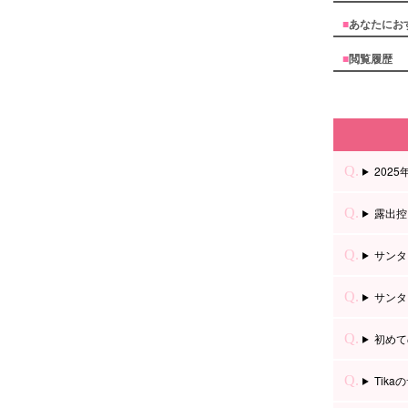
■
あなたにお
■
閲覧履歴
202
露出控
サンタ
サンタ
初めて
Tik