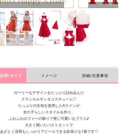
説明/サイズ
イメージ
詳細/注意事項
ガーリーなデザインをたっぷり詰め込んだ
クラシカルサンタコスチューム♡
たっぷりの生地を使用したAラインが
女の子らしいスタイルを作り、
ふわふわのファーの飾りで更に可愛いをプラス♪
大きく開いたバストカットで
あざとく谷間もしっかりアピールできる欲張りな1着です♡