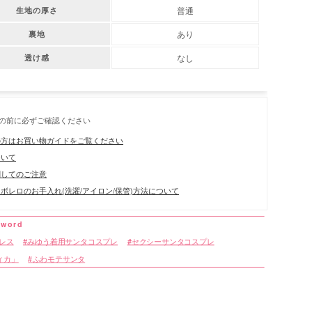
普通
生地の厚さ
あり
裏地
なし
透け感
の前に必ずご確認ください
の方はお買い物ガイドをご覧ください
ついて
関してのご注意
ボレロのお手入れ(洗濯/アイロン/保管)方法について
ドレス
みゆう着用サンタコスプレ
セクシーサンタコスプレ
ティカ」
ふわモテサンタ