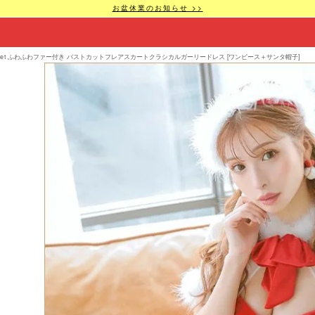
お盆休業のお知らせ >>
set ふわふわファー付き バストカットフレアスカートクラシカルガーリードレス [ワンピース＋サンタ帽子]