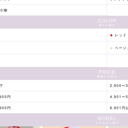
小物
COLOR
色から探す
●
ト
レッド
●
ベージ
ク
PRICE
価格から探す
以下
2,900〜
,900円
4,901〜
,900円
6,901円
MODEL
モデルから探す