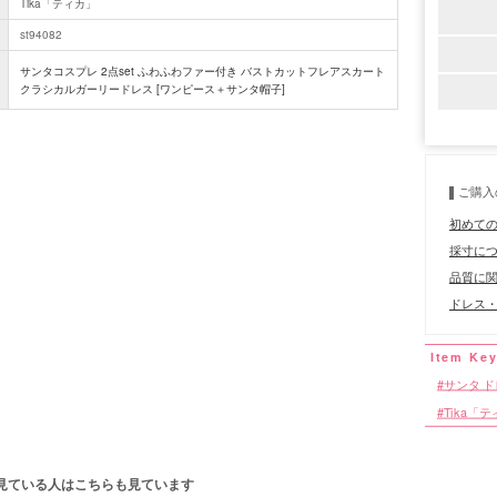
Tika「ティカ」
st94082
サンタコスプレ 2点set ふわふわファー付き バストカットフレアスカート
クラシカルガーリードレス [ワンピース＋サンタ帽子]
ご購入
初めて
採寸に
品質に
ドレス・
サンタ 
Tika「
見ている人はこちらも見ています