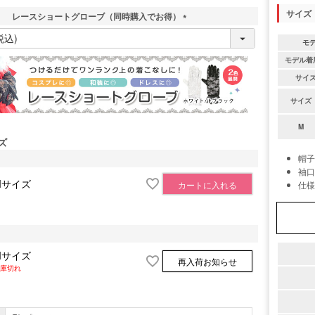
サイズ
レースショートグローブ（同時購入でお得）
(
モ
必
須
モデル着
)
サイ
サイズ
M
ズ
帽子
袖口
Mサイズ
カートに入れる
仕様
Mサイズ
再入荷お知らせ
庫切れ