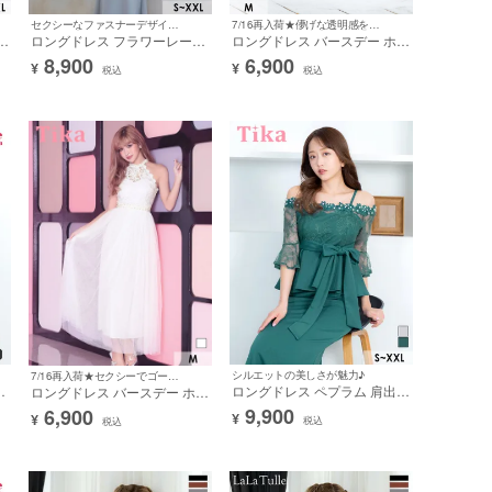
セクシーなファスナーデザインで男性ウケ抜群!♪
7/16再入荷★儚げな透明感を纏う♡
ー
ロングドレス フラワーレース
ロングドレス バースデー ホル
ト
フリル袖 バストジップ ストレ
ターネック ケミカルレース ビ
8,900
6,900
¥
¥
ッチ 水色 ブルー XXL タイト
ジュー チュール 胸元カバー
税込
税込
い
キャバドレス (ゆんころ着用)
高身長 Aライン 白 キャバドレ
[tk-ld1255l]
ス (黒崎みさ着用)［tk-
ld0503］
シルエットの美しさが魅力♪
7/16再入荷★セクシーでゴージャスなロングドレス♪
ー
ロングドレス ペプラム 肩出し
ロングドレス バースデー ホル
ー
二の腕カバー 3Dフラワー パ
ターネック ケミカルレース ビ
9,900
6,900
¥
¥
ール シアーレース 袖あり ウ
ジュー チュール 胸元カバー
税込
税込
エストリボン ストレッチ バッ
高身長 Aライン 白 キャバドレ
クスリット XXL 緑 グリーン
ス (ゆんころ着用)［tk-
タイトキャバ ドレス (みりち
ld0503］
ゃむ着用) [tk-ld86043-ha]