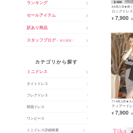
ランキング
ロングドレス
セールアイテム
大人 モノトー
7,900
¥
ット 胸元カ
ボン 大きいサ
訳あり商品
キャバドレス
[tk-ld20119]
スタッフブログ
＜ 毎日更新！
カテゴリから探す
ミニドレス
タイトドレス
フレアドレス
7/14再入荷★
ティアードレ
韓国ドレス
肩出し 二の
7,900
¥
ー 胸元カバ
ワンピース
レス (Sサイ
(一条響/キャ
ミニドレス詳細検索