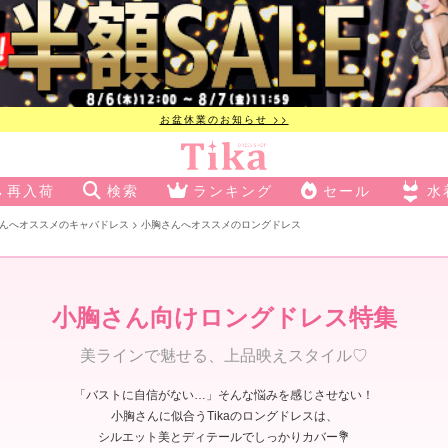
お盆休業のお知らせ >>
再入荷
検索
ランキング
セール
水
んへオススメのキャバドレス
小胸さんへオススメのロングドレス
小胸さん向けロングドレス特集
美ラインで魅せる、上品映えスタイル♡
「バストに自信がない…」そんな悩みを感じさせない！
小胸さんに似合うTikaのロングドレスは、
シルエット美とディテールでしっかりカバー💐