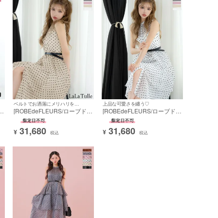
ベルトでお洒落にメリハリをプラス♡
上品な可愛さを纏う♡
カ
[ROBEdeFLEURS/ローブドフ
[ROBEdeFLEURS/ローブドフ
ロ
ルール] 高級 ブランド Aライ
ルール] 高級 ブランド Aライ
ンロングドレス ノースリーブ
ンロングドレス ノースリーブ
31,680
31,680
ドット柄 ウエストベルト オー
ドット柄 ウエストベルト オー
¥
¥
税込
税込
ガンジー 胸元カバー エレガン
ガンジー 胸元カバー エレガン
ト (ゆんころ着用)
ト (ゆんころ着用)