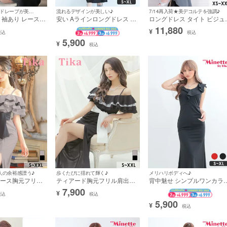
流れるデザインが美しい♪
7/14再入荷★美デコルテを強調♪
8/6再入荷★靡くドレープが美しい☆
安い Aラインロングドレス ホ
ロングドレス タイト ビジュ
 袖あり レース
ステス シンプル 大人 上品 背
キラキラ ホルターネック ス
ン 五分袖 スリ
11,880
¥
中魅せ 胸元カバー マーメイド
レッチ 胸元カバー 水色 ブル
バー ハイネックリ
税込
税込
ワンショルダー (せいせい着
ー タイト XXL XSあり 大き
イズ 3L タイト
5,900
¥
税込
用)
サイズ キャバドレス (せいせ
 (久保七瀬着用)
い着用) [tk-ld92061]
大人の余裕感漂う♪
歩くたびに揺れて輝く♪
メリハリボディへ♪
ース胸元フリル
ティアード胸元フリル肩出し
背中魅せ シンプルワンカラ
腕カバーバイカラ
二の腕カバー 胸元カバー タイ
ノースリーブ胸元カバー マ
7,900
¥
ー タイトロングド
トロングドレス (Sサイズ～
メイドロングドレス (今井ア
税込
税込
ズ～XXLサイズ)
XXLサイズ) (一条響/キャバド
ンジェリカ着用)
5,900
¥
税込
バドレス着用)
レス着用)