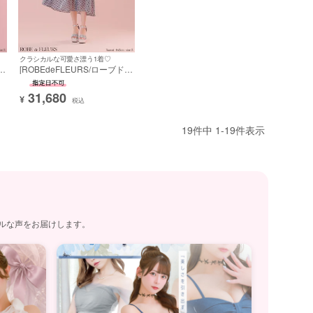
クラシカルな可愛さ漂う1着♡
フ
[ROBEdeFLEURS/ローブドフ
ルール] 高級 ブランド Aライ
ブ
ンロングドレス ノースリーブ
31,680
ー
ドット柄 ウエストベルト オー
¥
税込
ガンジー エレガント
19
件中
1
-
19
件表示
アルな声をお届けします。