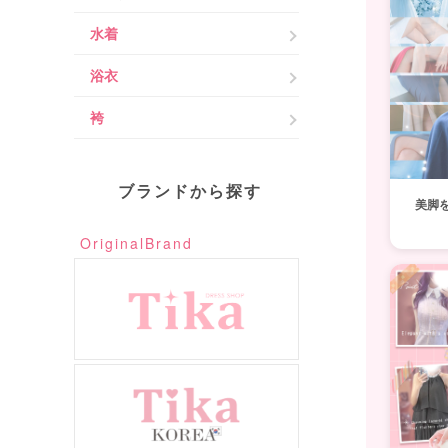
水着
浴衣
袴
ブランドから探す
美脚
OriginalBrand