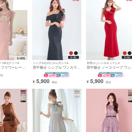
ャス&セクシー♪
シンプルなのにエレガント♪
女性らしいシルエットに♪
 フラワーレース
背中魅せ シンプル ワンカラー
背中魅せ ノースリーブ ワン
ストジップ ストレ
ノースリーブ 胸元フリル マー
ラー胸元カバー マーメイド
XXL タイト キャ
メイド ロングドレス (ちぴた
ングドレス (斉藤らな着用)
税込
ひかる着用) [tk-
ん着用)
5,900
5,900
¥
¥
税込
税込