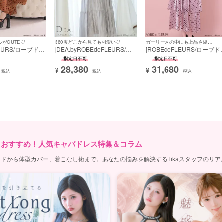
がCUTE♡
360度どこから見ても可愛い♡
ガーリーさの中にも上品さ溢れる♡
LEURS/ローブドフ
[DEA.byROBEdeFLEURS/デ
[ROBEdeFLEURS/ローブド
 ブランド Aライ
ィアバイローブドフルール] 高
ルール] 高級 ブランド Aライ
ス ノースリーブ
級 ブランド Aラインロングド
ンロングドレス ノースリー
28,380
31,680
エストベルト オー
レス 谷間 ホルターネック 胸
ドット柄 ウエストベルト オ
¥
¥
税込
税込
税込
レガント
元カバー ネックリボン 2way
ガンジー エレガント
バストカット サテン
フおすすめ！人気キャバドレス特集＆コラム
ドから体型カバー、着こなし術まで。あなたの悩みを解決するTikaスタッフのリ