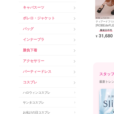
キャバスーツ
ボレロ・ジャケット
ティアードフリル
[ROBEdeF
バッグ
ルール] 高級
ンロングドレ
31,680
ドット柄 ウ
¥
インナーブラ
ガンジー エ
勝負下着
アクセサリー
パーティードレス
スタッ
コスプレ
最新トレン
ハロウィンコスプレ
サンタコスプレ
お化けの日コスプレ