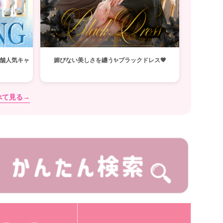
舗人気キャ
媚びない美しさを纏う✨ブラックドレス🖤
べて見る→