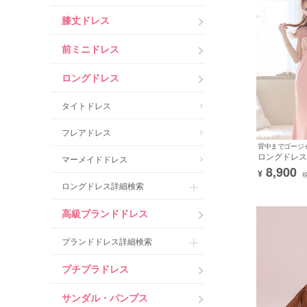
膝丈ドレス
前ミニドレス
ロングドレス
タイトドレス
フレアドレス
背中までゴージ
ロングドレス
マーメイドドレス
フリル袖 バ
8,900
¥
ッチ ピンク 
バドレス (浦西
ロングドレス詳細検索
ld1255la]
高級ブランドドレス
ブランドドレス詳細検索
プチプラドレス
サンダル・パンプス