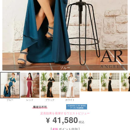
Aラインロングドレス
バースデードレス
ブルー
ブルー
レッド
ブラック
ホワイト
足長効果を発揮するウエストビジュー
41,580
¥
税込
[
416
ポイント付与 ]