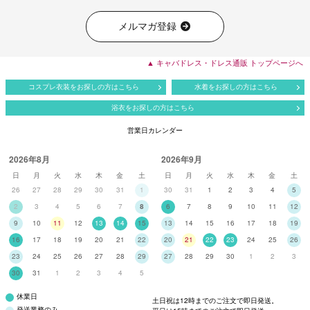
メルマガ登録
▲ キャバドレス・ドレス通販 トップページへ
コスプレ衣装をお探しの方はこちら
水着をお探しの方はこちら
浴衣をお探しの方はこちら
営業日カレンダー
2026年8月
2026年9月
日
月
火
水
木
金
土
日
月
火
水
木
金
土
26
27
28
29
30
31
1
30
31
1
2
3
4
5
2
3
4
5
6
7
8
6
7
8
9
10
11
12
9
10
11
12
13
14
15
13
14
15
16
17
18
19
16
17
18
19
20
21
22
20
21
22
23
24
25
26
23
24
25
26
27
28
29
27
28
29
30
1
2
3
30
31
1
2
3
4
5
休業日
土日祝は12時までのご注文で即日発送。
発送業務のみ