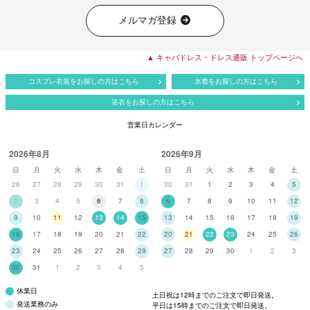
メルマガ登録
▲ キャバドレス・ドレス通販 トップページへ
コスプレ衣装をお探しの方はこちら
水着をお探しの方はこちら
浴衣をお探しの方はこちら
営業日カレンダー
2026年8月
2026年9月
日
月
火
水
木
金
土
日
月
火
水
木
金
土
26
27
28
29
30
31
1
30
31
1
2
3
4
5
2
3
4
5
6
7
8
6
7
8
9
10
11
12
9
10
11
12
13
14
15
13
14
15
16
17
18
19
16
17
18
19
20
21
22
20
21
22
23
24
25
26
23
24
25
26
27
28
29
27
28
29
30
1
2
3
30
31
1
2
3
4
5
休業日
土日祝は12時までのご注文で即日発送。
発送業務のみ
平日は15時までのご注文で即日発送。