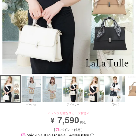
Aラインロングドレス
バースデードレス
ベージュ
アイボリー
ブラック
アレンジ可能なスカーフ付き♪
7,590
¥
税込
[
76
ポイント付与 ]
なら
月々2,530円
から。分割手数料無料