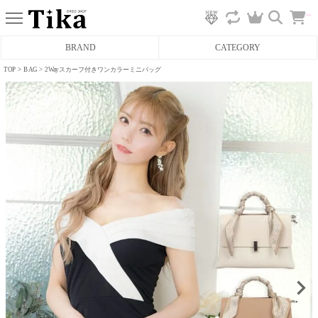
カ
BRAND
CATEGORY
ー
ト
へ
TOP
BAG
2Wayスカーフ付きワンカラーミニバッグ
ミニドレス
タイトミニドレス
フレアミニドレス
膝丈ドレス
前ミニドレス
ロングドレス
タイトロングドレス