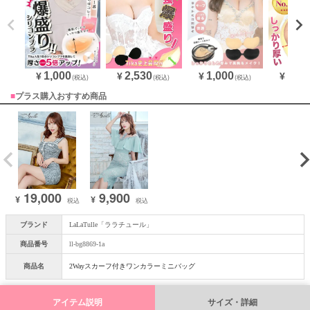
1,000
1,000
2,530
1,43
¥
¥
¥
¥
(税込)
(税込)
(税込)
■
プラス購入おすすめ商品
19,000
9,900
¥
¥
税込
税込
ブランド
LaLaTulle「ララチュール」
商品番号
ll-bg8869-1a
商品名
2Wayスカーフ付きワンカラーミニバッグ
アイテム説明
サイズ・詳細