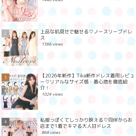
上品な肌見せで魅せる♡ノースリーブドレ
ス
1366 views
【2026年新作】Tika新作ドレス着用レビュ
ー♡リアルなサイズ感・着心地を徹底紹
介！
1024 views
私服っぽくてしっかり映える♡同伴からお
店まで1着でキマる大人甘ドレス
868 views