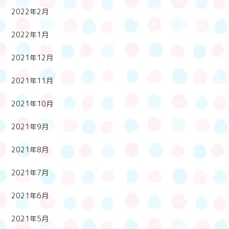
2022年2月
2022年1月
2021年12月
2021年11月
2021年10月
2021年9月
2021年8月
2021年7月
2021年6月
2021年5月