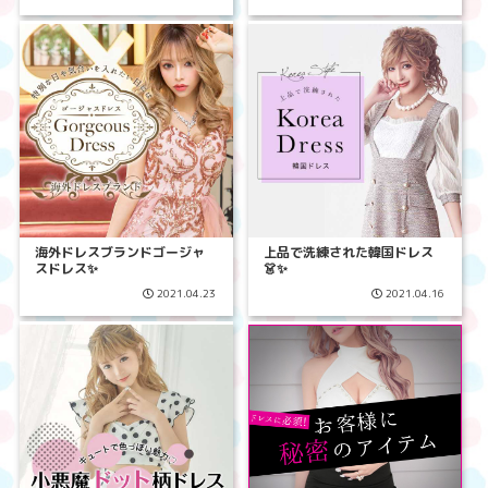
海外ドレスブランドゴージャ
上品で洗練された韓国ドレス
スドレス✨
👗✨
2021.04.23
2021.04.16