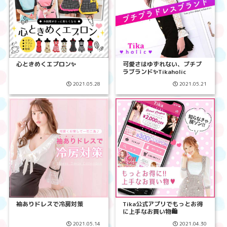
心ときめくエプロン✨
可愛さはゆずれない、プチプ
ラブランド✨Tikaholic
2021.05.28
2021.05.21
袖ありドレスで冷房対策
Tika公式アプリでもっとお得
に上手なお買い物🛍
2021.05.14
2021.04.30