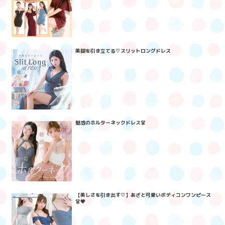
美脚を引き立てる♡スリットロングドレス
魅惑のホルターネックドレス👗
【美しさを引き出す♡】あざと可愛いボディコンワンピース
👗💖