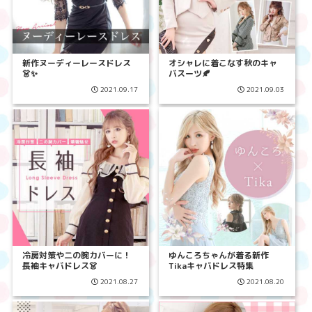
新作ヌーディーレースドレス
オシャレに着こなす秋のキャ
👗✨
バスーツ🍂
2021.09.17
2021.09.03
冷房対策や二の腕カバーに！
ゆんころちゃんが着る新作
長袖キャバドレス👗
Tikaキャバドレス特集
2021.08.27
2021.08.20