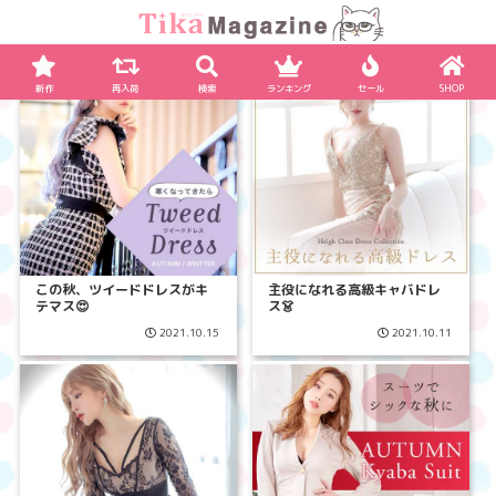
新作
再入荷
検索
ランキング
セール
SHOP
この秋、ツイードドレスがキ
主役になれる高級キャバドレ
テマス😍
ス👗
2021.10.15
2021.10.11