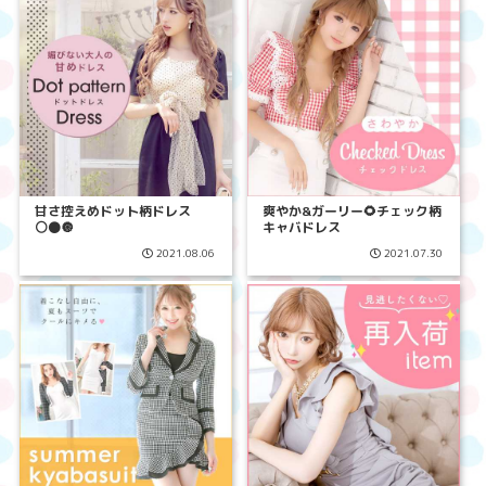
甘さ控えめドット柄ドレス
爽やか&ガーリー🌻チェック柄
⚪⚫🔘
キャバドレス
2021.08.06
2021.07.30