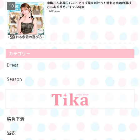
小胸さん必見♡バストアップ見えが叶う！盛れる水着の選び
方＆おすすめアイテム特集
107 views
カテゴリー
Dress
Season
勝負下着
浴衣