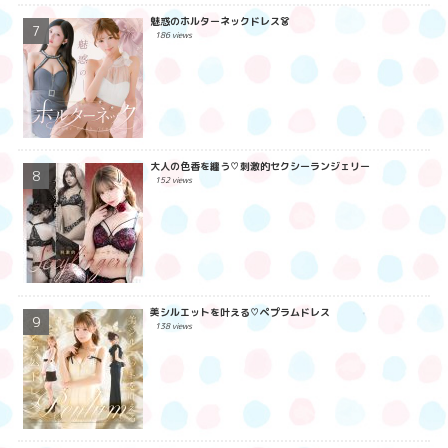
魅惑のホルターネックドレス👗
186 views
大人の色香を纏う♡刺激的セクシーランジェリー
152 views
美シルエットを叶える♡ペプラムドレス
138 views