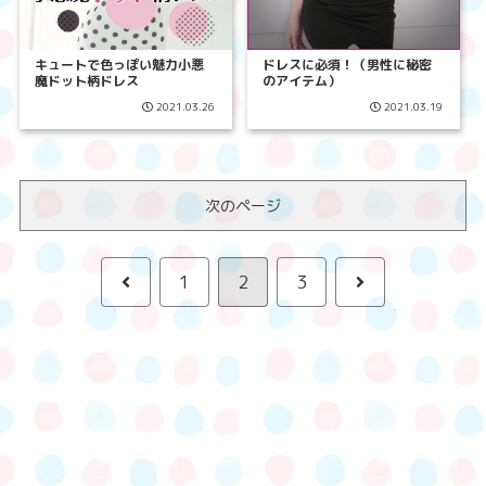
キュートで色っぽい魅力小悪
ドレスに必須！（男性に秘密
魔ドット柄ドレス
のアイテム）
2021.03.26
2021.03.19
次のページ
前
次
1
2
3
へ
へ