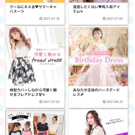
クールにキメる💖サマーキャ
見逃したくない💖再入荷アイ
バスーツ
テム✨
2021.07.16
2021.07.09
体型カバーしながら可愛く魅
あなたが主役のバースデード
せるフレアドレス👗✨
レス🎉
2021.07.02
2021.06.25