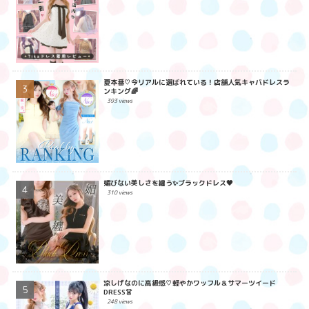
夏本番♡今リアルに選ばれている！店舗人気キャバドレスラ
ンキング🌈
393 views
媚びない美しさを纏う✨ブラックドレス🖤
310 views
涼しげなのに高級感♡軽やかワッフル＆サマーツイード
DRESS👗
248 views