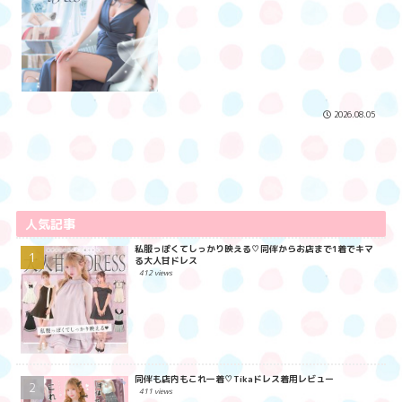
2026.08.05
人気記事
私服っぽくてしっかり映える♡同伴からお店まで1着でキマ
る大人甘ドレス
412 views
同伴も店内もこれ一着♡Tikaドレス着用レビュー
411 views