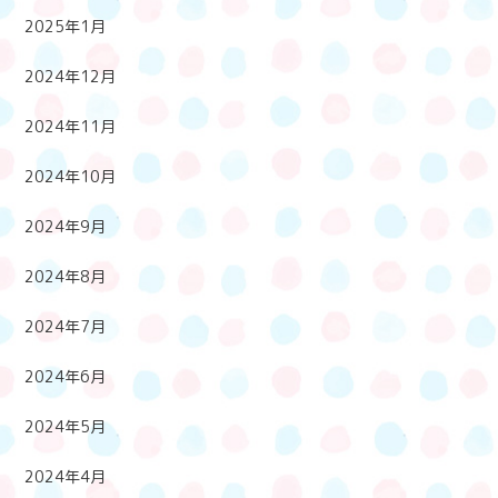
2025年1月
2024年12月
2024年11月
2024年10月
2024年9月
2024年8月
2024年7月
2024年6月
2024年5月
2024年4月