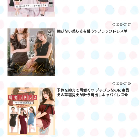
2026.07.27
媚びない美しさを纏う✨ブラックドレス🖤
2026.07.29
予算を抑えて可愛く♡ プチプラなのに高見
え＆華奢見えが叶う肩出しキャバドレス💎