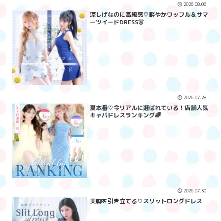
2026.08.06
涼しげなのに高級感♡軽やかワッフル＆サマ
ーツイードDRESS👗
2026.07.28
夏本番♡今リアルに選ばれている！店舗人気
キャバドレスランキング🌈
2026.07.30
美脚を引き立てる♡スリットロングドレス