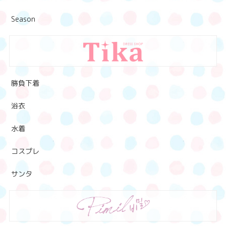
Season
勝負下着
浴衣
水着
コスプレ
サンタ