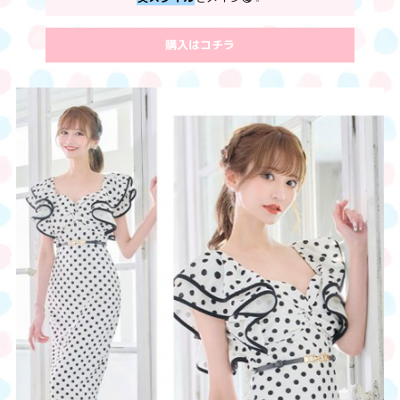
購入はコチラ