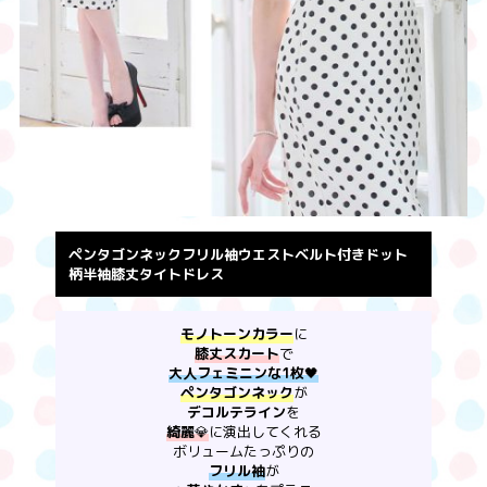
ペンタゴンネックフリル袖ウエストベルト付きドット
柄半袖膝丈タイトドレス
モノトーンカラー
に
膝丈スカート
で
大人フェミニンな1枚
🖤
ペンタゴンネック
が
デコルテライン
を
綺麗
💎
に演出してくれる
ボリュームたっぷりの
フリル袖
が