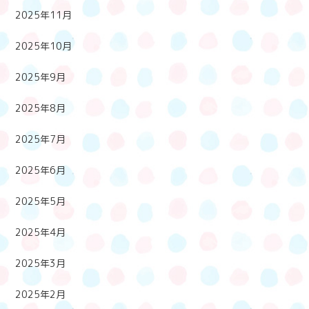
2025年11月
2025年10月
2025年9月
2025年8月
2025年7月
2025年6月
2025年5月
2025年4月
2025年3月
2025年2月