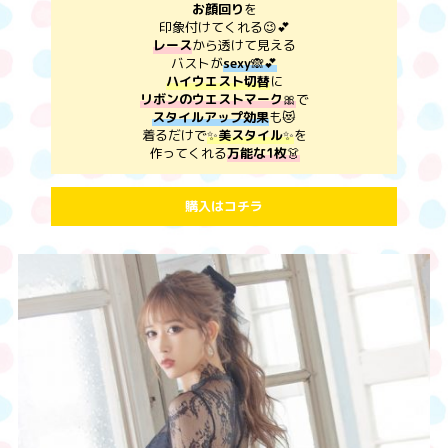
お顔回り
を
印象付けてくれる😉💕
レース
から透けて見える
バストが
sexy
🙈💕
ハイウエスト切替
に
リボンのウエストマーク
🎀
で
スタイルアップ効果
も😻
着るだけで
✨
美スタイル
✨
を
作ってくれる
万能な1枚
👗
購入はコチラ