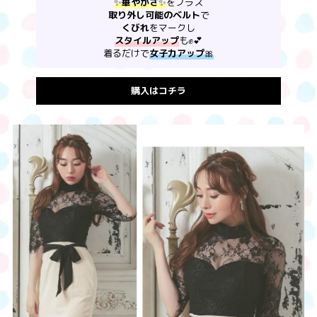
✨
華やかさ
✨
をプラス
取り外し可能のベルト
で
くびれ
をマークし
スタイルアップ
も✊💕
着るだけで
女子力アップ
🎀
購入はコチラ