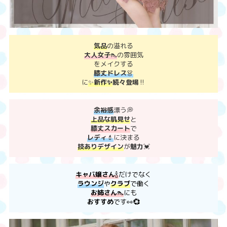
気品
の溢れる
大人女子
👠
の雰囲気
をメイクする
膝丈ドレス
👗
に
✨
新作✨
続々登場
‼
余裕感
漂う💭
上品な肌見せ
と
膝丈スカート
で
レディ
💄
に決まる
技ありデザイン
が
魅力
💓
キャバ嬢さん
🍾
だけでなく
ラウンジ
や
クラブ
で働く
お姉さん
👠
にも
おすすめ
です👀
💞