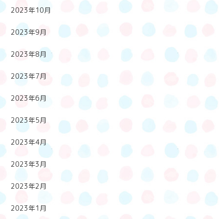
2023年10月
2023年9月
2023年8月
2023年7月
2023年6月
2023年5月
2023年4月
2023年3月
2023年2月
2023年1月