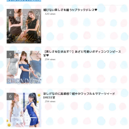
媚びない美しさを纏う✨ブラックドレス🖤
320 views
【美しさを引き出す♡】あざと可愛いボディコンワンピース
👗💖
254 views
涼しげなのに高級感♡軽やかワッフル＆サマーツイード
DRESS👗
254 views