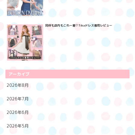
同伴も店内もこれ一着♡Tikaドレス着用レビュー
アーカイブ
2026年8月
2026年7月
2026年6月
2026年5月