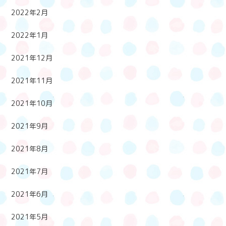
2022年2月
2022年1月
2021年12月
2021年11月
2021年10月
2021年9月
2021年8月
2021年7月
2021年6月
2021年5月