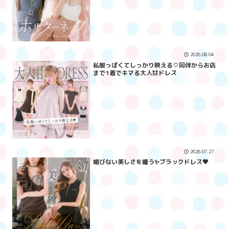
2026.08.04
私服っぽくてしっかり映える♡同伴からお店
まで1着でキマる大人甘ドレス
2026.07.27
媚びない美しさを纏う✨ブラックドレス🖤