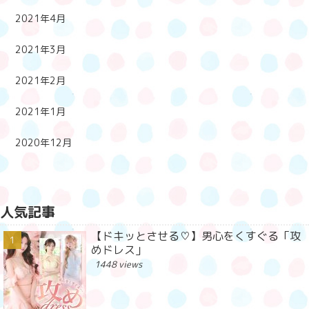
2021年4月
2021年3月
2021年2月
2021年1月
2020年12月
人気記事
【ドキッとさせる♡】男心をくすぐる「攻
めドレス」
1448 views