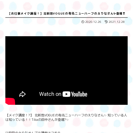
【お仕事メイク講座！】北新地VOGUEの有名ニューハーフのえりなさん✨登場❣
2020.12.26
2021.12.28
【メイク講座！?】 北新地VOGUEの有名ニューハーフのえりなさん✨ 知っている人
は知っている！！Tikaの田中さんが登場?✨