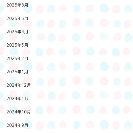
2025年6月
2025年5月
2025年4月
2025年3月
2025年2月
2025年1月
2024年12月
2024年11月
2024年10月
2024年9月