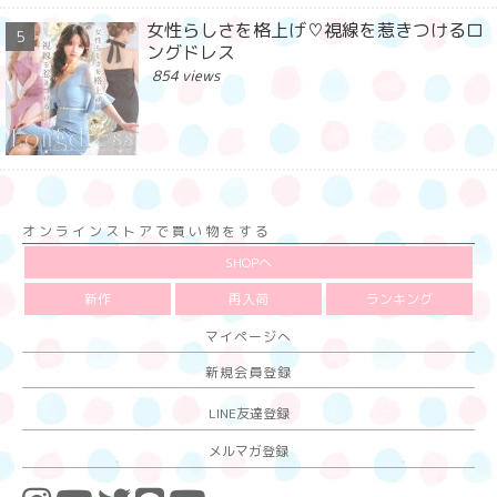
女性らしさを格上げ♡視線を惹きつけるロ
ングドレス
854 views
オンラインストアで買い物をする
SHOPへ
新作
再入荷
ランキング
マイページへ
新規会員登録
LINE友達登録
メルマガ登録