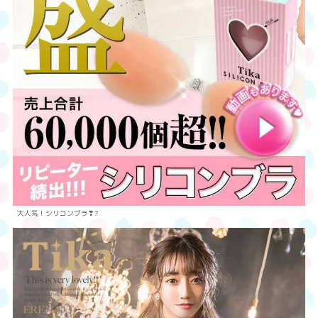
大人気！シリコンブラ❣?