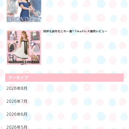
同伴も店内もこれ一着♡Tikaドレス着用レビュー
アーカイブ
2026年8月
2026年7月
2026年6月
2026年5月