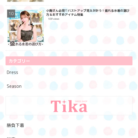
小胸さん必見♡バストアップ見えが叶う！盛れる水着の選び
方＆おすすめアイテム特集
109 views
カテゴリー
Dress
Season
勝負下着