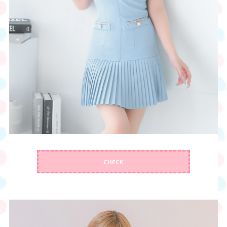
CHECK