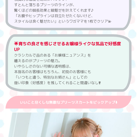
すとんと落ちるプリーツのラインが、
驚くほどの脚長効果と細魅せを叶えてくれます♪
「お腹やヒップラインは目立たせたくないけど、
スタイルは良く魅せたい」というワガママを1枚でクリア💫
🌟育ちの良さを感じさせるお嬢様ライクな気品で好感度
UP
クラシカルで品のある「お嬢様ニュアンス」を
纏えるのがプリーツの魅力。
いやらしさのない可憐な透明感は、
本指名のお客様はもちろん、初見のお客様にも
「いつもと違う、特別なお姉さん」としての
強い印象（好感度）を残してくれること間違いなし❣️
いいこと尽くしな無敵なプリーツスカートをピックアップ⬇️