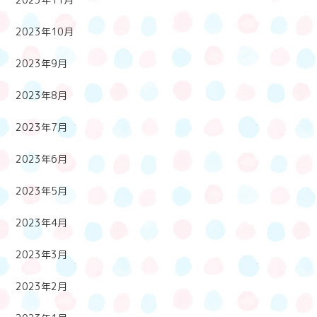
2023年10月
2023年9月
2023年8月
2023年7月
2023年6月
2023年5月
2023年4月
2023年3月
2023年2月