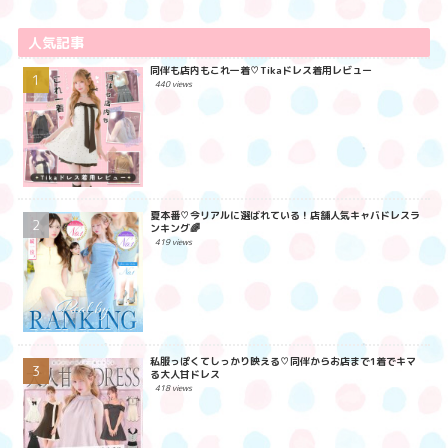
人気記事
同伴も店内もこれ一着♡Tikaドレス着用レビュー
440 views
夏本番♡今リアルに選ばれている！店舗人気キャバドレスラ
ンキング🌈
419 views
私服っぽくてしっかり映える♡同伴からお店まで1着でキマ
る大人甘ドレス
418 views