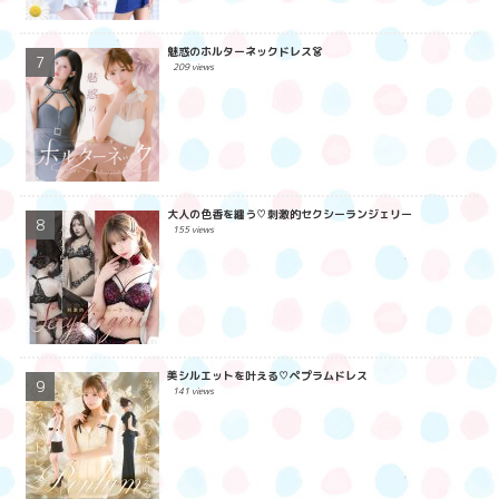
魅惑のホルターネックドレス👗
209 views
大人の色香を纏う♡刺激的セクシーランジェリー
155 views
美シルエットを叶える♡ペプラムドレス
141 views