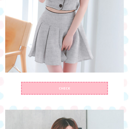
CHECK