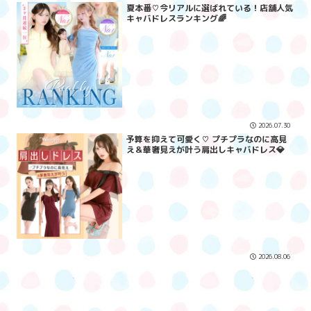
夏本番♡今リアルに選ばれている！店舗人気
キャバドレスランキング🌈
2026.07.30
予算を抑えて可愛く♡ プチプラなのに高見
え＆華奢見えが叶う肩出しキャバドレス💎
2026.08.06