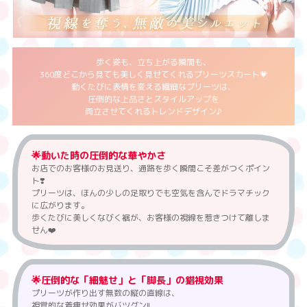
歩く姿も、立ち上がる瞬間も、
360度どこから見ても美しく見せてくれるプリーツスカート💗
動くたびに表情を変える繊細なプリーツは、
圧倒的な上品さとスタイルアップを
両立させてくれるトレンドデザイン♪
🌟動いた時の圧倒的な華やかさ
お店でのお客様のお見送り、通路を歩く瞬間こそ差がつくポイン
ト❣️
プリーツは、ほんの少しの足取りでも空気を含んでドラマチック
に広がります。
歩くたびに美しくなびく裾が、お客様の視線を惹きつけて離しま
せん❤️
🌟圧倒的な「細魅せ」と「脚長」の錯視効果
プリーツが作り出す無数の縦の直線は、
視覚的な着痩せ効果がバツグン!!