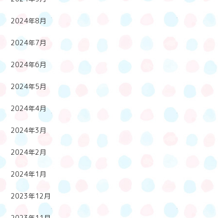
2024年8月
2024年7月
2024年6月
2024年5月
2024年4月
2024年3月
2024年2月
2024年1月
2023年12月
2023年11月