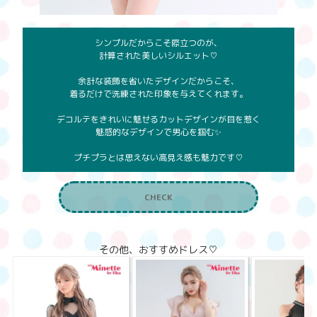
シンプルだからこそ際立つのが、
計算された美しいシルエット♡
余計な装飾を省いたデザインだからこそ、
着るだけで洗練された印象を与えてくれます。
デコルテをきれいに魅せるカットデザインが目を惹く
魅惑的なデザインで男心を掴む✨
プチプラとは思えない高見え感も魅力です♡
CHECK
その他、おすすめドレス♡