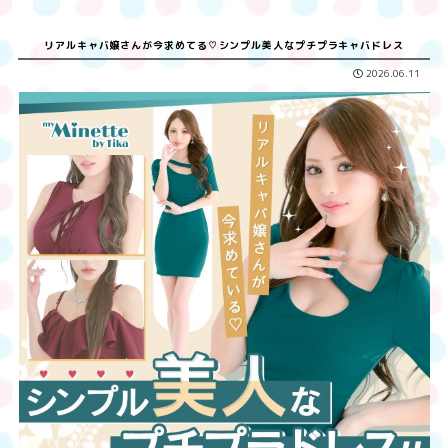
リアルキャバ嬢さんが今求めてる♡シンプル美人なプチプラキャバドレス
2026.06.11