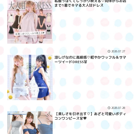
私服っぽくてしっかり映える♡同伴からお店
まで1着でキマる大人甘ドレス
2026.07.27
涼しげなのに高級感♡軽やかワッフル＆サマ
ーツイードDRESS👗
2026.07.28
【美しさを引き出す♡】あざと可愛いボディ
コンワンピース👗💖