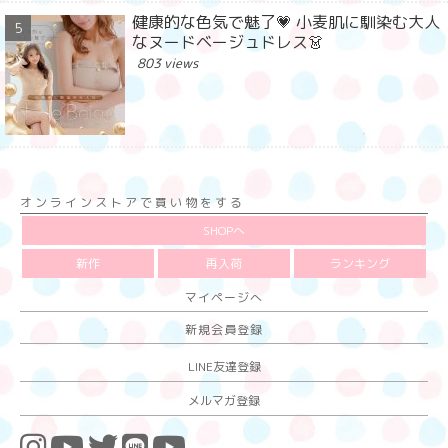
健康的な色気で魅了💗 小麦肌に馴染む大人
なヌードベージュドレス👗
803 views
オンラインストアで買い物をする
SHOPへ
新作
再入荷
ランキング
マイページへ
新規会員登録
LINE友達登録
メルマガ登録