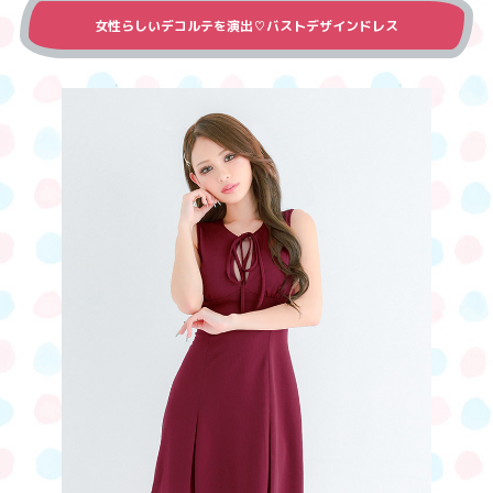
女性らしいデコルテを演出♡バストデザインドレス