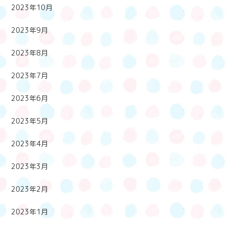
2023年10月
2023年9月
2023年8月
2023年7月
2023年6月
2023年5月
2023年4月
2023年3月
2023年2月
2023年1月