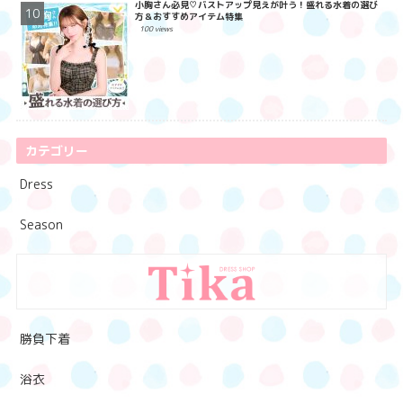
小胸さん必見♡バストアップ見えが叶う！盛れる水着の選び
方＆おすすめアイテム特集
100 views
カテゴリー
Dress
Season
勝負下着
浴衣