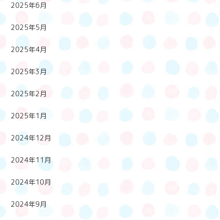
2025年6月
2025年5月
2025年4月
2025年3月
2025年2月
2025年1月
2024年12月
2024年11月
2024年10月
2024年9月