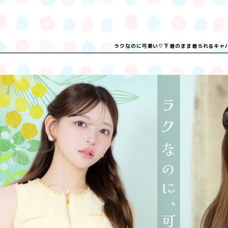
ラクなのに可愛い♡下着のまま着られるキャ