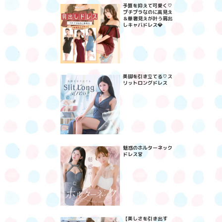
予算を抑えて可愛く♡
プチプラなのに高見え
＆華奢見えが叶う肩出
しキャバドレス💎
美脚を引き立てる♡ス
リットロングドレス
魅惑のホルターネック
ドレス👗
【美しさを引き出す