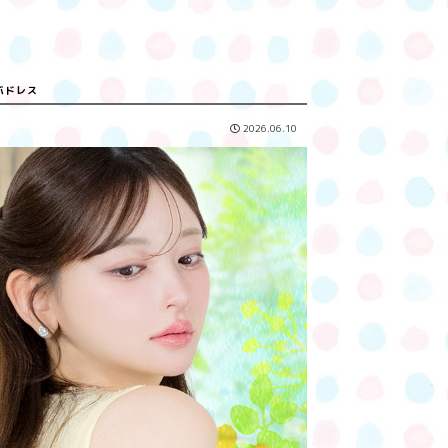
バドレス
2026.06.10