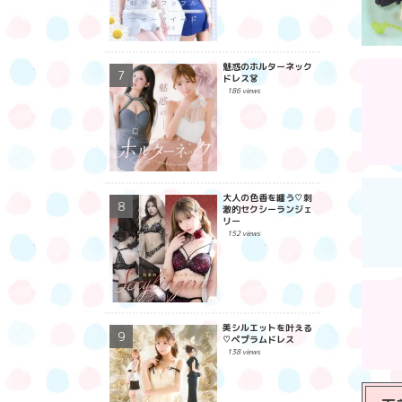
魅惑のホルターネック
ドレス👗
186 views
大人の色香を纏う♡刺
激的セクシーランジェ
リー
152 views
美シルエットを叶える
♡ペプラムドレス
138 views