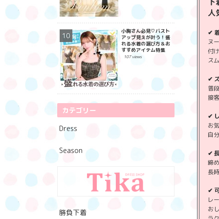
下
人
小胸さん必見♡バスト
✔ 
アップ見えが叶う！盛
ヌ
れる水着の選び方＆お
すすめアイテム特集
付
107 views
ス
✔ 
普
接
カテゴリー
✔ 
お
Dress
自
Season
✔ 
締
長時
✔ 
レ
お
勝負下着
ラ