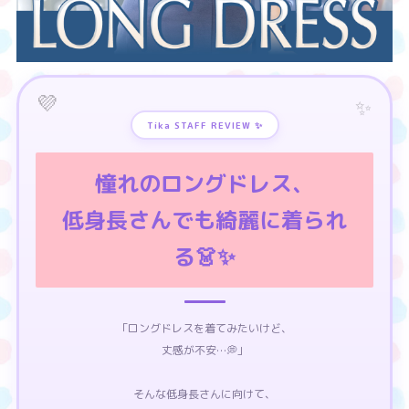
💜
✨
Tika STAFF REVIEW ✨
憧れのロングドレス、
低身長さんでも綺麗に着られ
る👗✨
「ロングドレスを着てみたいけど、
丈感が不安…💭」
そんな低身長さんに向けて、