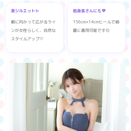
美シルエット✨
低身長さんにも💜
裾に向かって広がるライ
156cm×14cmヒールで綺
ンが女性らしく、自然な
麗に着用可能です◎
スタイルアップ♡