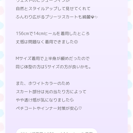
ウエストのビジューラインが
自然とスタイルアップして見せてくれて
ふんわり広がるプリーツスカートも綺麗💎✨
156cmで14cmヒールを着用したところ
丈感は問題なく着用できました◎
Mサイズ着用で上半身が緩めだったので
同じ体型の方はSサイズの方が良いかも。
また、ホワイトカラーのため
スカート部分は光の当たり方によって
やや透け感が気になりました💦
ペチコートやインナー対策が安心♡