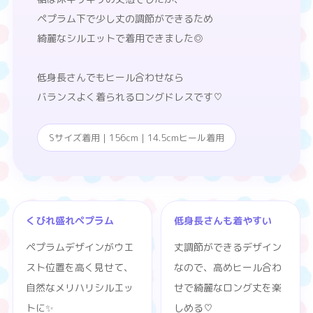
ペプラム下で少し丈の調節ができるため
綺麗なシルエットで着用できました◎
低身長さんでもヒール合わせなら
バランスよく着られるロングドレスです♡
Sサイズ着用｜156cm｜14.5cmヒール着用
くびれ盛れペプラム
低身長さんも着やすい
ペプラムデザインがウエ
丈調節ができるデザイン
スト位置を高く見せて、
なので、高めヒール合わ
自然なメリハリシルエッ
せで綺麗なロング丈を楽
トに✨
しめる♡