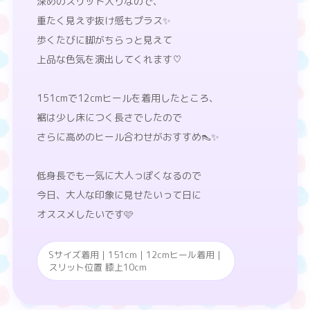
深めのスリット入りなので、
重たく見えず抜け感もプラス✨
歩くたびに脚がちらっと見えて
上品な色気を演出してくれます♡
151cmで12cmヒールを着用したところ、
裾は少し床につく長さでしたので
さらに高めのヒール合わせがおすすめ👠✨
低身長でも一気に大人っぽくなるので
今日、大人な印象に見せたいって日に
オススメしたいです🩷
Sサイズ着用｜151cm｜12cmヒール着用｜
スリット位置 膝上10cm