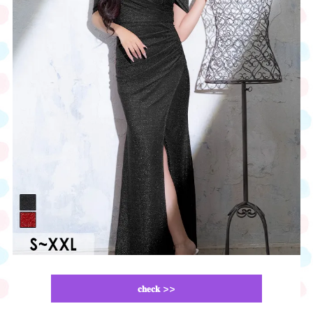
𝐜𝐡𝐞𝐜𝐤
>>