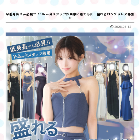
💎低身長さん必見♡ 150cm台スタッフが実際に着てみた！盛れるロングドレス特集
✨
2026.06.12