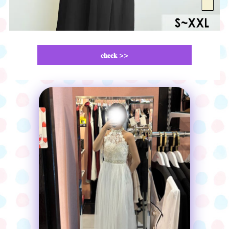
𝐜𝐡𝐞𝐜𝐤
>>