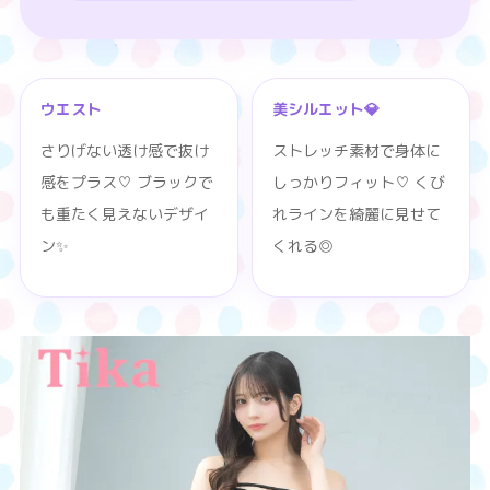
ウエスト
美シルエット💎
さりげない透け感で抜け
ストレッチ素材で身体に
感をプラス♡ ブラックで
しっかりフィット♡ くび
も重たく見えないデザイ
れラインを綺麗に見せて
ン✨
くれる◎