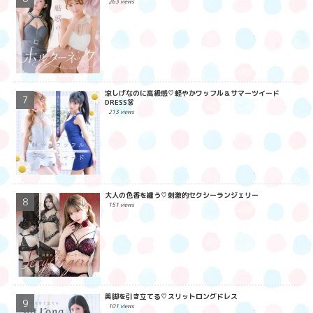
263 views
涼しげなのに高級感♡軽やかワッフル＆サマーツイード
DRESS👗
213 views
大人の色香を纏う♡刺激的セクシーランジェリー
151 views
美脚を引き立てる♡スリットロングドレス
101 views