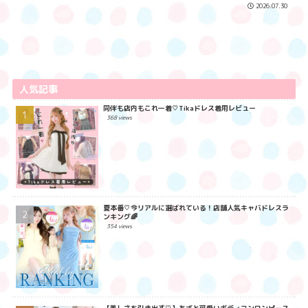
2026.07.30
人気記事
同伴も店内もこれ一着♡Tikaドレス着用レビュー
368 views
夏本番♡今リアルに選ばれている！店舗人気キャバドレスラ
ンキング🌈
354 views
【美しさを引き出す♡】あざと可愛いボディコンワンピース