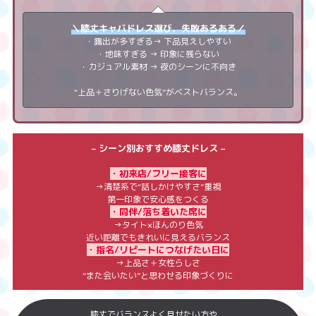
＼膝丈キャバドレス選び、失敗あるある／
・露出が多すぎる→ 下品見えしやすい
・地味すぎる → 印象に残らない
・カジュアル素材 → 夜のシーンに不向き
“上品＋さりげない色気”がベストバランス。
– シーン別おすすめ膝丈ドレス –
・初来店/フリー接客に
→清楚系で“話しかけやすさ”重視
第一印象で安心感をつくる
・同伴/落ち着いた席に
→タイト×ほんのり色気
近い距離でもきれいに見えるバランス
・指名/リピートにつなげたい日に
→上品さ＋女性らしさ
“また会いたい”と思わせる印象づくりに
膝丈でバランスよく見せたい方や、