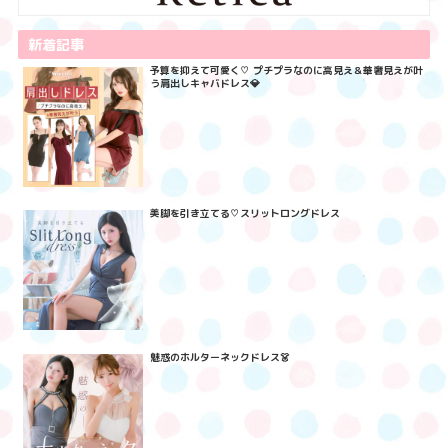
新着記事
予算を抑えて可愛く♡ プチプラなのに高見え＆華奢見えが叶
う肩出しキャバドレス💎
美脚を引き立てる♡スリットロングドレス
魅惑のホルターネックドレス👗