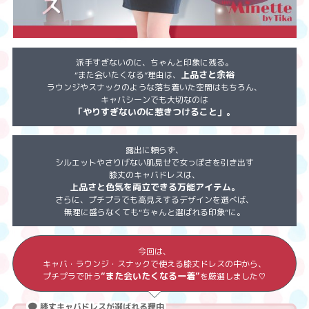
派手すぎないのに、ちゃんと印象に残る。
上品さと余裕
“また会いたくなる”理由は、
ラウンジやスナックのような落ち着いた空間はもちろん、
キャバシーンでも大切なのは
「やりすぎないのに惹きつけること」。
露出に頼らず、
シルエットやさりげない肌見せで女っぽさを引き出す
膝丈のキャバドレスは、
上品さと色気を両立できる万能アイテム。
さらに、プチプラでも高見えするデザインを選べば、
無理に盛らなくても“ちゃんと選ばれる印象”に。
今回は、
キャバ・ラウンジ・スナックで使える膝丈ドレスの中から、
“また会いたくなる一着”
プチプラで叶う
を厳選しました♡
膝丈キャバドレスが選ばれる理由