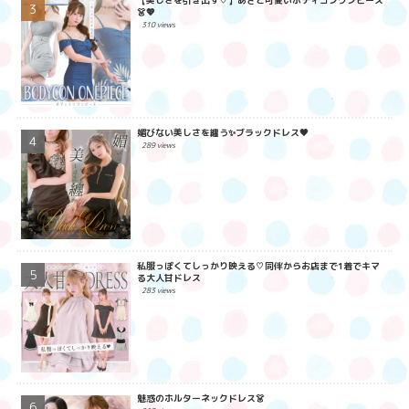
👗💖
310 views
媚びない美しさを纏う✨ブラックドレス🖤
289 views
私服っぽくてしっかり映える♡同伴からお店まで1着でキマ
る大人甘ドレス
283 views
魅惑のホルターネックドレス👗