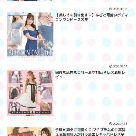
2026.08.05
【美しさを引き出す♡】あざと可愛いボディ
コンワンピース👗💖
2026.08.03
同伴も店内もこれ一着♡Tikaドレス着用レ
ビュー
2026.07.31
予算を抑えて可愛く♡ プチプラなのに高見
え＆華奢見えが叶う肩出しキャバドレス💎