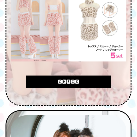
🅲🅷🅴🅲🅺