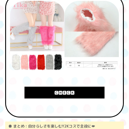
🅲🅷🅴🅲🅺
🪩 まとめ：自分らしさを楽しむY2Kコスで主役に💋