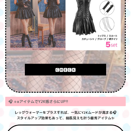
🅲🅷🅴🅲🅺
🎧 +αアイテムでY2K感さらにUP!!
レッグウォーマーをプラスすれば、一気にY2Kムードが高まる🎧
スタイルアップ効果もあって、脚長見えも叶う優秀アイテム✨