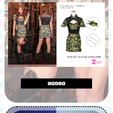
🅲🅷🅴🅲🅺