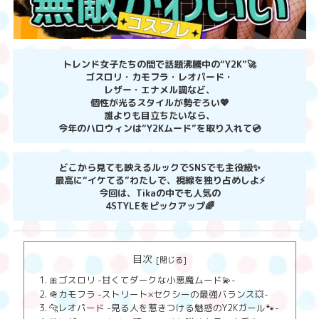
トレンド女子たちの間で話題沸騰中の“Y2K”🚀
ゴスロリ・カモフラ・レオパード・
レザー・エナメル調など、
個性が光るスタイルが勢ぞろい💖
誰よりも目立ちたいなら、
今年のハロウィンは“Y2Kムード”を取り入れて💿
どこから見ても映えるルックでSNSでも主役級✨
最高に“イケてる”わたしで、視線を独り占めしよ⚡️
今回は、Tikaの中でも人気の
4STYLEをピックアップ🌈
目次
🎀ゴスロリ -甘くてダークな小悪魔ムード💫-
🪖カモフラ -ストリート×セクシーの最強バランス💥-
🐆レオパード -見る人を惹きつける魅惑のY2Kガール🐾-