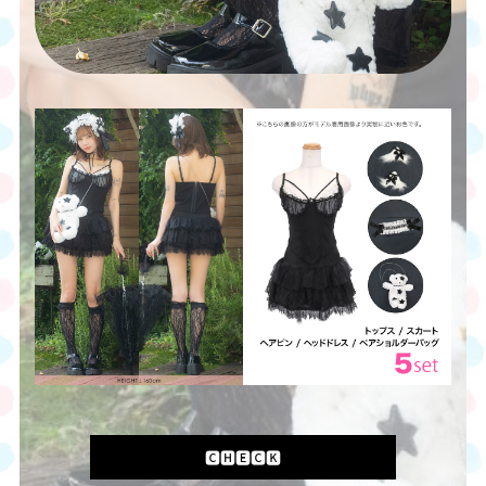
🅲🅷🅴🅲🅺