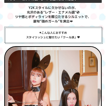
Y2Kスタイルに欠かせないのが、
光沢のある“レザー・エナメル調”💿
ツヤ感とボディラインを際立たせるシルエットで、
最旬“強めガール”を演出💋
⚫︎こんな人におすすめ
スタイリッシュに魅せたい「クール派」🖤