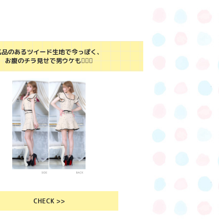
気品のあるツイード生地で今っぽく、
お腹のチラ見せで男ウケも👌🏻🤍
CHECK >>