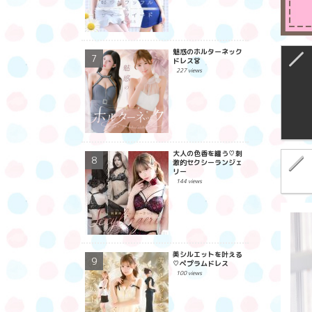
魅惑のホルターネック
ドレス👗
227 views
大人の色香を纏う♡刺
激的セクシーランジェ
リー
144 views
美シルエットを叶える
♡ペプラムドレス
100 views