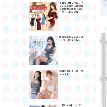
予算を抑えて可愛く♡
プチプラなのに高見え
＆華奢見えが叶う肩出
しキャバドレス💎
美脚を引き立てる♡ス
リットロングドレス
魅惑のホルターネック
ドレス👗
【美しさを引き出す