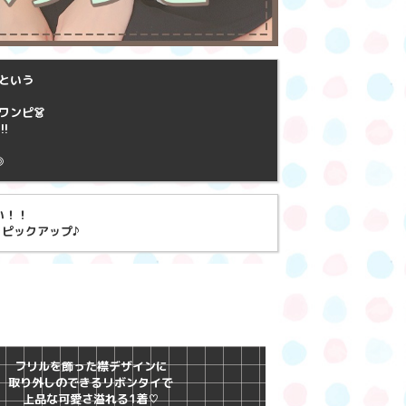
という
ワンピ👗
!
◎
い！！
をピックアップ♪
フリルを飾った襟デザインに
取り外しのできるリボンタイで
上品な可愛さ溢れる1着♡