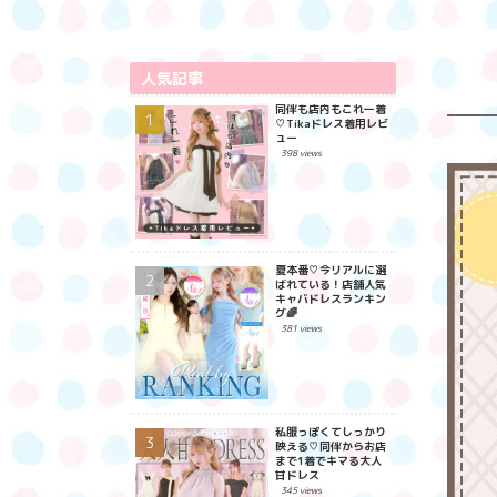
人気記事
同伴も店内もこれ一着
♡Tikaドレス着用レビ
ュー
398 views
夏本番♡今リアルに選
ばれている！店舗人気
キャバドレスランキン
グ🌈
381 views
私服っぽくてしっかり
映える♡同伴からお店
まで1着でキマる大人
甘ドレス
345 views