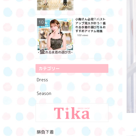
小胸さん必見♡バスト
アップ見えが叶う！盛
れる水着の選び方＆お
すすめアイテム特集
100 views
カテゴリー
Dress
Season
勝負下着