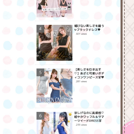
媚びない美しさを纏う
✨ブラックドレス🖤
301 views
【美しさを引き出す
♡】あざと可愛いボデ
ィコンワンピース👗💖
281 views
涼しげなのに高級感♡
軽やかワッフル＆サマ
ーツイードDRESS👗
235 views