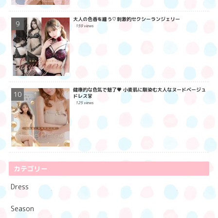
大人の色香を纏う♡刺激的セクシーランジェリー
159 views
健康的な色気で魅了💗 小麦肌に馴染む大人なヌードベージュ
ドレス👗
125 views
カテゴリー
Dress
Season