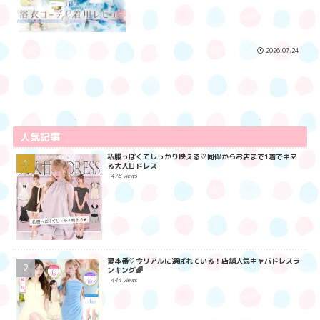
2026.07.24
人気記事
私服っぽくてしっかり映える♡同伴からお店まで1着でキマ
る大人甘ドレス
478 views
夏本番♡今リアルに選ばれている！店舗人気キャバドレスラ
ンキング🌈
444 views