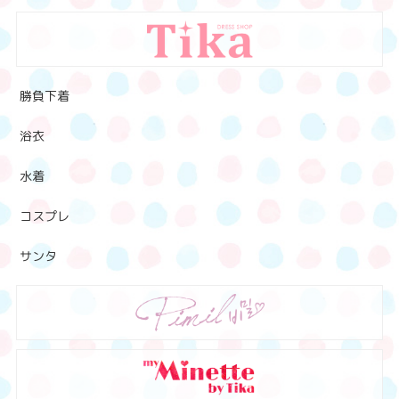
勝負下着
浴衣
水着
コスプレ
サンタ