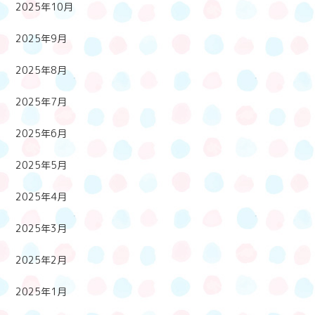
2025年10月
2025年9月
2025年8月
2025年7月
2025年6月
2025年5月
2025年4月
2025年3月
2025年2月
2025年1月