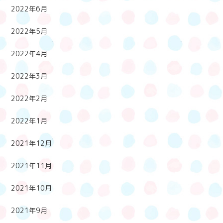
2022年6月
2022年5月
2022年4月
2022年3月
2022年2月
2022年1月
2021年12月
2021年11月
2021年10月
2021年9月