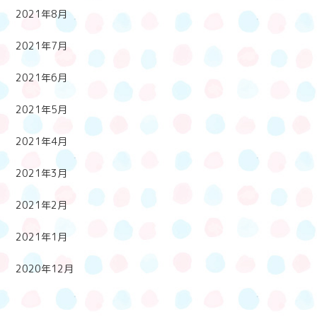
2021年8月
2021年7月
2021年6月
2021年5月
2021年4月
2021年3月
2021年2月
2021年1月
2020年12月