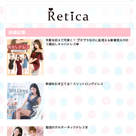
新着記事
予算を抑えて可愛く♡ プチプラなのに高見え＆華奢見えが叶
う肩出しキャバドレス💎
美脚を引き立てる♡スリットロングドレス
魅惑のホルターネックドレス👗