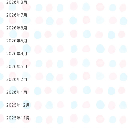
2026年8月
2026年7月
2026年6月
2026年5月
2026年4月
2026年3月
2026年2月
2026年1月
2025年12月
2025年11月