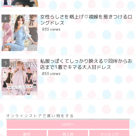
女性らしさを格上げ♡視線を惹きつけるロ
ングドレス
935 views
私服っぽくてしっかり映える♡同伴からお
店まで1着でキマる大人甘ドレス
855 views
オンラインストアで買い物をする
SHOPへ
新作
再入荷
ランキング