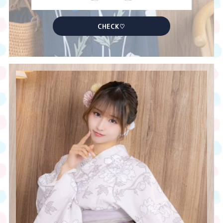
CHECK♡