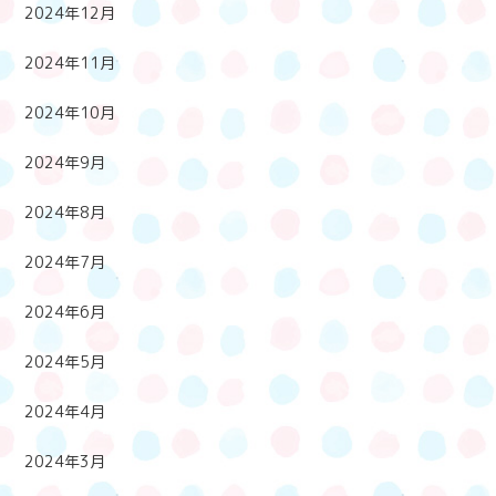
2024年12月
2024年11月
2024年10月
2024年9月
2024年8月
2024年7月
2024年6月
2024年5月
2024年4月
2024年3月