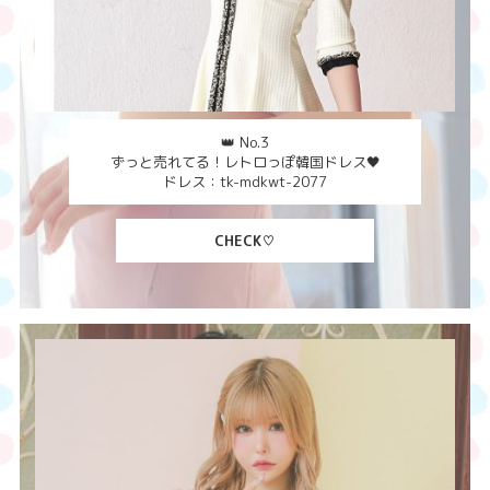
👑 No.3
ずっと売れてる！レトロっぽ韓国ドレス🖤
ドレス：tk-mdkwt-2077
CHECK♡