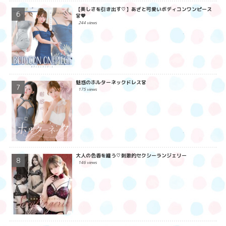
【美しさを引き出す♡】あざと可愛いボディコンワンピース
👗💖
244 views
魅惑のホルターネックドレス👗
175 views
大人の色香を纏う♡刺激的セクシーランジェリー
146 views