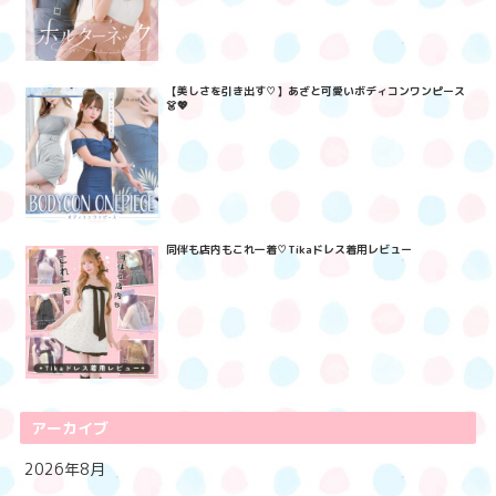
【美しさを引き出す♡】あざと可愛いボディコンワンピース
👗💖
同伴も店内もこれ一着♡Tikaドレス着用レビュー
アーカイブ
2026年8月