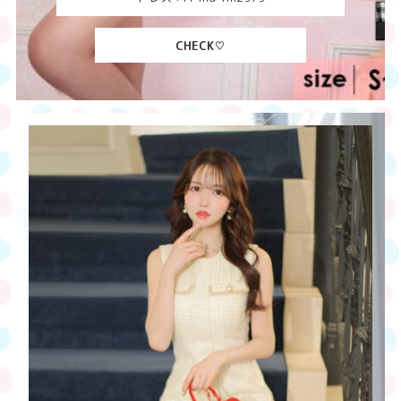
CHECK♡