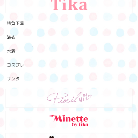
勝負下着
浴衣
水着
コスプレ
サンタ