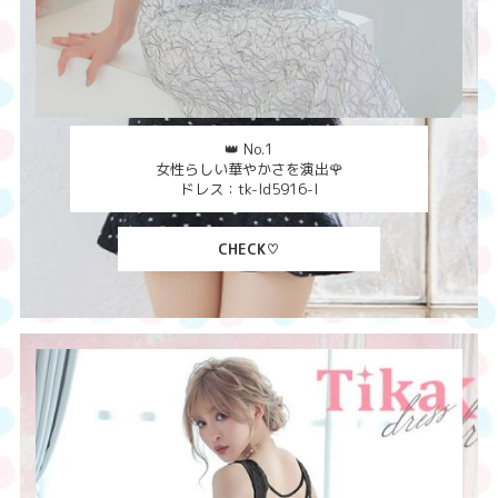
👑 No.1
女性らしい華やかさを演出🌹
ドレス：tk-ld5916-l
CHECK♡