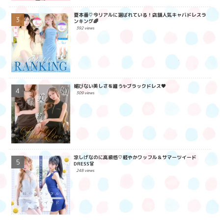
夏本番♡今リアルに選ばれている！店舗人気キャバドレスラ
ンキング🌈
392 views
媚びない美しさを纏う✨ブラックドレス🖤
309 views
涼しげなのに高級感♡軽やかワッフル＆サマーツイード
DRESS👗
248 views