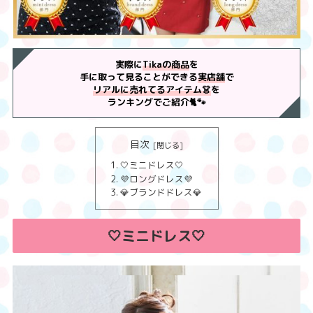
実際に
Tikaの商品
を
手に取って見ることができる
実店舗
で
リアルに売れてるアイテム👗
を
ランキングでご紹介🐈🐾
目次
🤍ミニドレス🤍
💜ロングドレス💜
💎ブランドドレス💎
🤍ミニドレス🤍