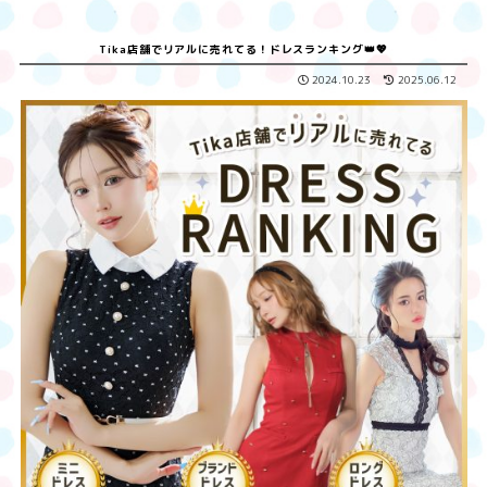
Tika店舗でリアルに売れてる！ドレスランキング👑💖
2024.10.23
2025.06.12