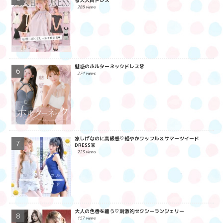
る大人甘ドレス
288 views
魅惑のホルターネックドレス👗
274 views
涼しげなのに高級感♡軽やかワッフル＆サマーツイード
DRESS👗
223 views
大人の色香を纏う♡刺激的セクシーランジェリー
157 views