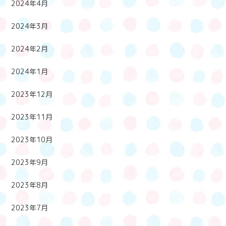
2024年4月
2024年3月
2024年2月
2024年1月
2023年12月
2023年11月
2023年10月
2023年9月
2023年8月
2023年7月