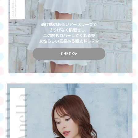
透け感のあるシアースリーブで
さりげなく肌魅せし、
二の腕もカバーしてくれる🩷
女性らしい気品ある膝丈ドレス
💎
CHECK✨