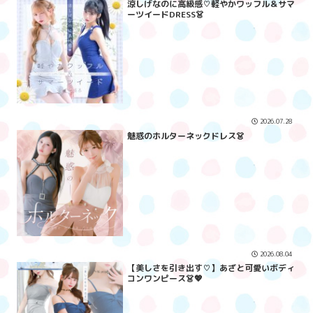
涼しげなのに高級感♡軽やかワッフル＆サマ
ーツイードDRESS👗
2026.07.28
魅惑のホルターネックドレス👗
2026.08.04
【美しさを引き出す♡】あざと可愛いボディ
コンワンピース👗💖