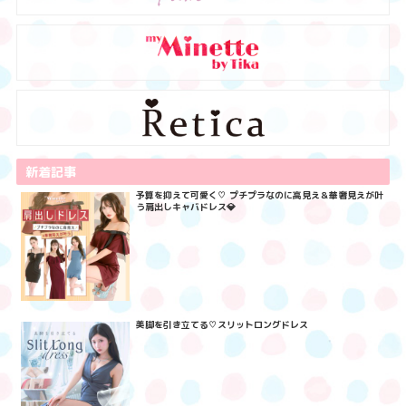
新着記事
予算を抑えて可愛く♡ プチプラなのに高見え＆華奢見えが叶
う肩出しキャバドレス💎
美脚を引き立てる♡スリットロングドレス