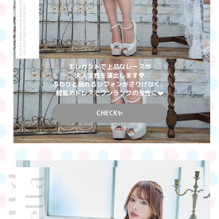
エレガントで上品なレースが
大人女性を演出します🌹
ふわりと揺れるシフォンがさりげなく、
綺麗めドレスでワンランクの女性に
❤️
CHECK✨