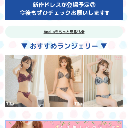
新作ドレスが登場予定😍
今後もぜひチェックお願いします❣️
Anellaをもっと見る🔍💎
▼ おすすめランジェリー ▼