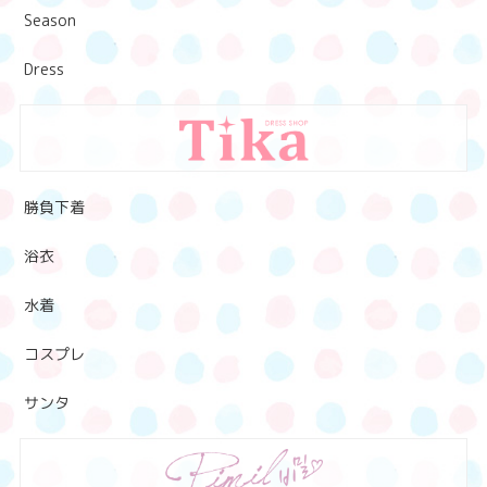
Season
Dress
勝負下着
浴衣
水着
コスプレ
サンタ