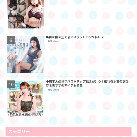
美脚を引き立てる♡スリットロングドレス
107 views
小胸さん必見♡バストアップ見えが叶う！盛れる水着の選び
方＆おすすめアイテム特集
102 views
カテゴリー