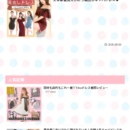
2026.08.06
人気記事
同伴も店内もこれ一着♡Tikaドレス着用レビュー
377 views
夏本番♡今リアルに選ばれている！店舗人気キャバドレスラ