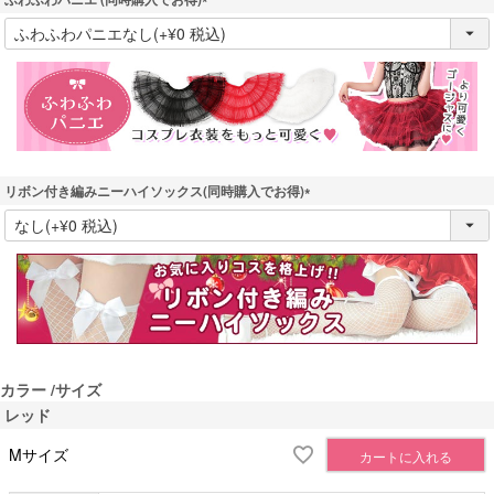
(
必
須
)
リボン付き編みニーハイソックス(同時購入でお得)
(
必
須
)
カラー
サイズ
レッド
Mサイズ
カートに入れる