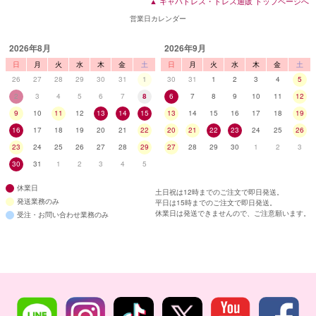
▲ キャバドレス・ドレス通販 トップページへ
営業日カレンダー
2026年8月
2026年9月
日
月
火
水
木
金
土
日
月
火
水
木
金
土
26
27
28
29
30
31
1
30
31
1
2
3
4
5
2
3
4
5
6
7
8
6
7
8
9
10
11
12
9
10
11
12
13
14
15
13
14
15
16
17
18
19
16
17
18
19
20
21
22
20
21
22
23
24
25
26
23
24
25
26
27
28
29
27
28
29
30
1
2
3
30
31
1
2
3
4
5
休業日
土日祝は12時までのご注文で即日発送。
発送業務のみ
平日は15時までのご注文で即日発送。
休業日は発送できませんので、ご注意願います。
受注・お問い合わせ業務のみ