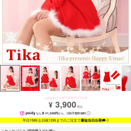
ふわふわフェザーでガーリーに♪
3,900
¥
税込
なら
月々1,300円
から。分割手数料無料
平日15時/土日祝12時までのご注文で
最短当日出荷
🚚💨
ふわふわパニエ (同時購入でお得)