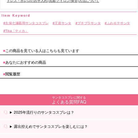
ドレス・ボレロのお手入れ(洗濯/アイロン/保管)方法について
久保七瀬着用サンタコスプレ
王道サンタ
プチプラサンタ
ふわモテサンタ
Tika「ティカ」
■
この商品を見ている人はこちらも見ています
■
あなたにおすすめの商品
■
閲覧履歴
サンタコスプレに関する
よくある質問FAQ
2025年流行りのサンタコスプレは？
露出控えめでサンタコスプレを楽しむには？