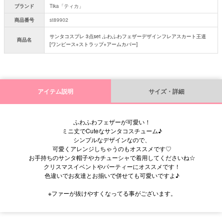
ブランド
Tika「ティカ」
商品番号
st89902
サンタコスプレ 3点set ふわふわフェザーデザインフレアスカート王道
商品名
[ワンピース+ストラップ+アームカバー]
アイテム説明
サイズ・詳細
ふわふわフェザーが可愛い！
ミニ丈でCuteなサンタコスチューム♪
シンプルなデザインなので、
可愛くアレンジしちゃうのもオススメです♡
お手持ちのサンタ帽子やカチューシャで着用してくださいね☆
クリスマスイベントやパーティーにオススメです！
色違いでお友達とお揃いで併せても可愛いですよ♪
※ファーが抜けやすくなってる事がございます。